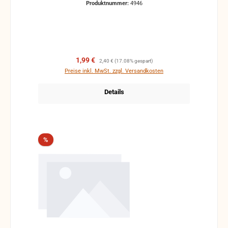
Produktnummer:
4946
Verkaufspreis:
Regulärer Preis:
1,99 €
2,40 €
(17.08% gespart)
Preise inkl. MwSt. zzgl. Versandkosten
Details
Rabatt
%