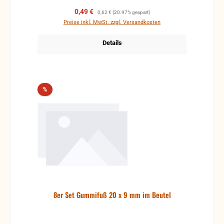
Verkaufspreis:
Regulärer Preis:
0,49 €
0,62 €
(20.97% gespart)
Preise inkl. MwSt. zzgl. Versandkosten
Details
Rabatt
%
8er Set Gummifuß 20 x 9 mm im Beutel