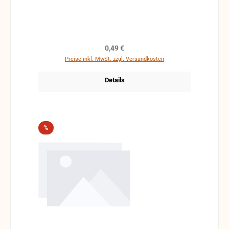
Regulärer Preis:
0,49 €
Preise inkl. MwSt. zzgl. Versandkosten
Details
Rabatt
%