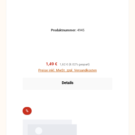
Produktnummer:
4945
Verkaufspreis:
Regulärer Preis:
1,49 €
1,62 €
(8.02% gespart)
Preise inkl. MwSt. zzgl. Versandkosten
Details
Rabatt
%