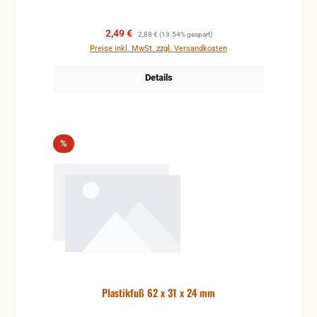
Verkaufspreis:
Regulärer Preis:
2,49 €
2,88 €
(13.54% gespart)
Preise inkl. MwSt. zzgl. Versandkosten
Details
Rabatt
%
Plastikfuß 62 x 31 x 24 mm