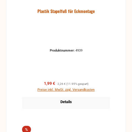
Plastik Stapelfuß für Eckmontage
Produktnummer:
4939
Verkaufspreis:
Regulärer Preis:
1,99 €
2,26 €
(11.95% gespart)
Preise inkl. MwSt. zzgl. Versandkosten
Details
Rabatt
%