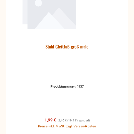
Stahl Gleitfuß groß male
Produktnummer:
4937
Verkaufspreis:
Regulärer Preis:
1,99 €
2,46 €
(19.11% gespart)
Preise inkl. MwSt. zzgl. Versandkosten