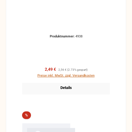
Produktnummer:
4938
Verkaufspreis:
Regulärer Preis:
2,49 €
2,56 €
(2.73% gespart)
Preise inkl. MwSt. zzgl. Versandkosten
Details
Rabatt
%