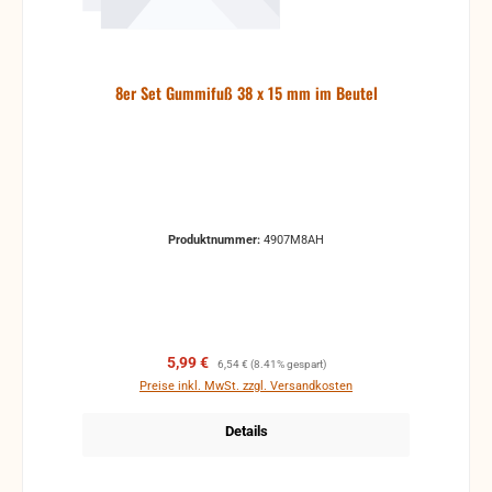
8er Set Gummifuß 38 x 15 mm im Beutel
Produktnummer:
4907M8AH
Verkaufspreis:
Regulärer Preis:
5,99 €
6,54 €
(8.41% gespart)
Preise inkl. MwSt. zzgl. Versandkosten
Details