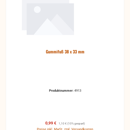
Gummifuß 38 x 33 mm
Produktnummer:
4913
Verkaufspreis:
Regulärer Preis:
0,99 €
1,10 €
(10% gespart)
Preise inkl. MwSt. zzgl. Versandkosten