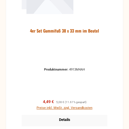
4er Set Gummifuß 38 x 33 mm im Beutel
Produktnummer:
4913M4AH
Verkaufspreis:
Regulärer Preis:
4,49 €
5,08 €
(11.61% gespart)
Preise inkl. MwSt. zzgl. Versandkosten
Details