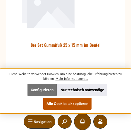
8er Set Gummifuß 25 x 15 mm im Beutel
Diese Website verwendet Cookies, um eine bestmögliche Erfahrung bieten zu
können.
Mehr Informationen ...
Produktnummer:
4904M8AH
Konfigurieren
Nur technisch notwendige
Alle Cookies akzeptieren
Verkaufspreis:
Regulärer Preis:
4,99 €
5,70 €
(12.46% gespart)
Navigation
Preise inkl. MwSt. zzgl. Versandkosten