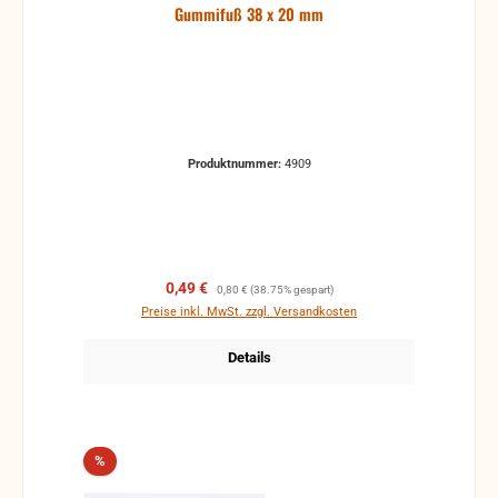
Gummifuß 38 x 20 mm
Produktnummer:
4909
Verkaufspreis:
Regulärer Preis:
0,49 €
0,80 €
(38.75% gespart)
Preise inkl. MwSt. zzgl. Versandkosten
Details
Rabatt
%