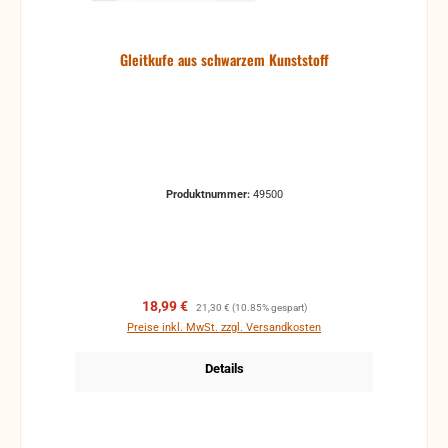
Gleitkufe aus schwarzem Kunststoff
Produktnummer:
49500
Verkaufspreis:
Regulärer Preis:
18,99 €
21,30 €
(10.85% gespart)
Preise inkl. MwSt. zzgl. Versandkosten
Details