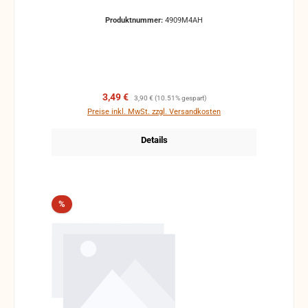
Produktnummer:
4909M4AH
Verkaufspreis:
Regulärer Preis:
3,49 €
3,90 €
(10.51% gespart)
Preise inkl. MwSt. zzgl. Versandkosten
Details
Rabatt
%