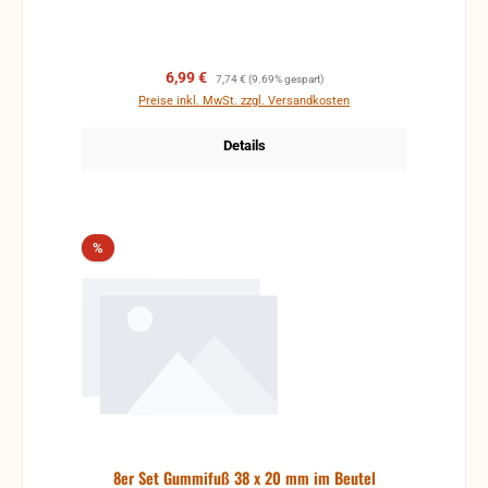
Verkaufspreis:
Regulärer Preis:
6,99 €
7,74 €
(9.69% gespart)
Preise inkl. MwSt. zzgl. Versandkosten
Details
Rabatt
%
8er Set Gummifuß 38 x 20 mm im Beutel