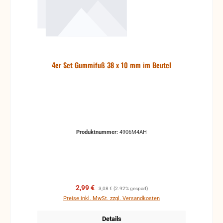
4er Set Gummifuß 38 x 10 mm im Beutel
Produktnummer:
4906M4AH
Verkaufspreis:
Regulärer Preis:
2,99 €
3,08 €
(2.92% gespart)
Preise inkl. MwSt. zzgl. Versandkosten
Details