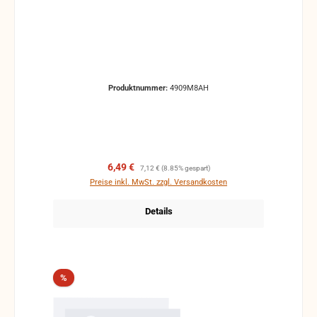
Produktnummer:
4909M8AH
Verkaufspreis:
Regulärer Preis:
6,49 €
7,12 €
(8.85% gespart)
Preise inkl. MwSt. zzgl. Versandkosten
Details
Rabatt
%