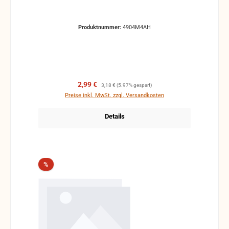
Produktnummer:
4904M4AH
Verkaufspreis:
Regulärer Preis:
2,99 €
3,18 €
(5.97% gespart)
Preise inkl. MwSt. zzgl. Versandkosten
Details
Rabatt
%