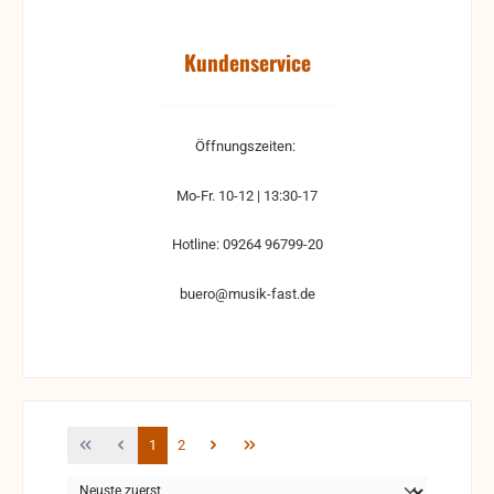
Kundenservice
Öffnungszeiten:
Mo-Fr. 10-12 | 13:30-17
Hotline: 09264 96799-20
buero@musik-fast.de
Seite
Seite
1
2