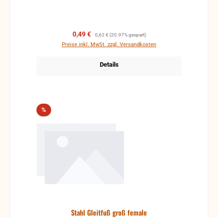
Verkaufspreis:
Regulärer Preis:
0,49 €
0,62 €
(20.97% gespart)
Preise inkl. MwSt. zzgl. Versandkosten
Details
Rabatt
%
Stahl Gleitfuß groß female