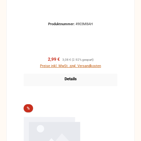
Produktnummer:
4903M8AH
Verkaufspreis:
Regulärer Preis:
2,99 €
3,08 €
(2.92% gespart)
Preise inkl. MwSt. zzgl. Versandkosten
Details
Rabatt
%