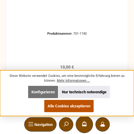
Produktnummer:
701-1740
Regulärer Preis:
10,00 €
Preise inkl. MwSt. zzgl. Versandkosten
Diese Website verwendet Cookies, um eine bestmögliche Erfahrung bieten zu
können.
Mehr Informationen ...
In den Warenkorb
Konfigurieren
Nur technisch notwendige
Alle Cookies akzeptieren
Navigation