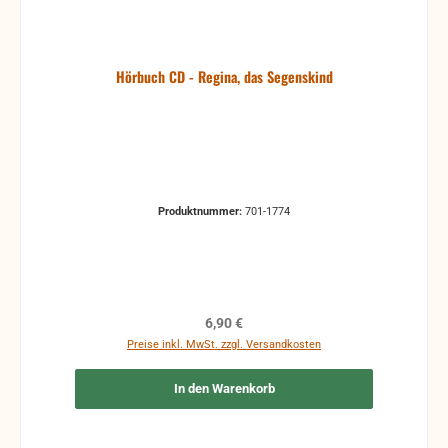
Hörbuch CD - Regina, das Segenskind
Produktnummer:
701-1774
Regulärer Preis:
6,90 €
Preise inkl. MwSt. zzgl. Versandkosten
In den Warenkorb