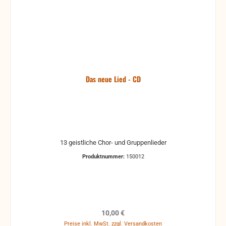
Das neue Lied - CD
13 geistliche Chor- und Gruppenlieder
Produktnummer:
150012
Regulärer Preis:
10,00 €
Preise inkl. MwSt. zzgl. Versandkosten