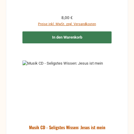
Regulärer Preis:
8,00 €
Preise inkl. MwSt. zzgl. Versandkosten
In den Warenkorb
Musik CD - Seligstes Wissen: Jesus ist mein