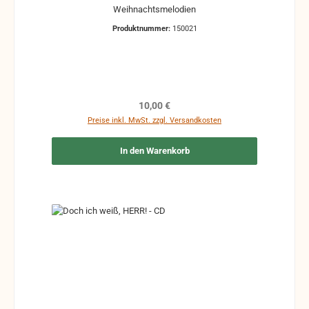
Weihnachtsmelodien
Produktnummer:
150021
Regulärer Preis:
10,00 €
Preise inkl. MwSt. zzgl. Versandkosten
In den Warenkorb