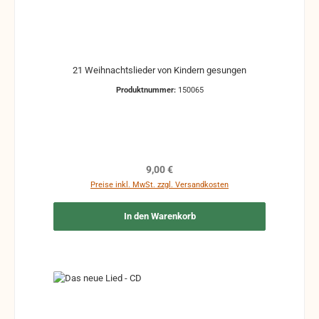
21 Weihnachtslieder von Kindern gesungen
Produktnummer:
150065
Regulärer Preis:
9,00 €
Preise inkl. MwSt. zzgl. Versandkosten
In den Warenkorb