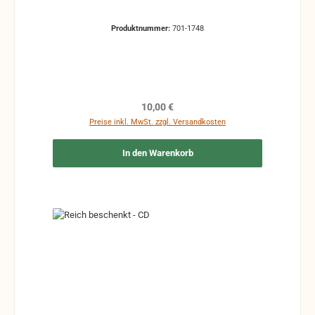
Produktnummer:
701-1748
Regulärer Preis:
10,00 €
Preise inkl. MwSt. zzgl. Versandkosten
In den Warenkorb