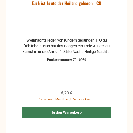
Euch ist heute der Heiland geboren - CD
Weihnachtslieder, von Kindern gesungen 1. O du
fröhliche 2. Nun hat das Bangen ein Ende 3. Herr, du
kamst in unsre Armut 4. Stille Nacht! Heilige Nacht 5.
Hirten, sie wachten nachts bei der Herde 6. In
Produktnummer:
701-0950
Bethlehem ist es geschehen 7. Wir ehren Dich 8.
Wunder der Weihnachtszeit 9. Seid fröhlich, ihr
Kinder 10. Die Nacht hat viele Sterne 11. Gott kam in
diese Welt Neue, technisch überarbeitete Auflage!
erscheint am 10.12.2010!
Regulärer Preis:
6,20 €
Preise inkl. MwSt. zzgl. Versandkosten
In den Warenkorb