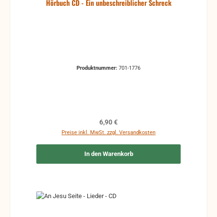
Hörbuch CD - Ein unbeschreiblicher Schreck
Produktnummer:
701-1776
Regulärer Preis:
6,90 €
Preise inkl. MwSt. zzgl. Versandkosten
In den Warenkorb