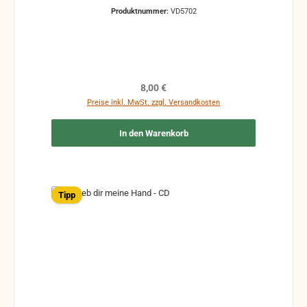
Produktnummer:
VD5702
Regulärer Preis:
8,00 €
Preise inkl. MwSt. zzgl. Versandkosten
In den Warenkorb
Tipp