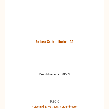
An Jesu Seite - Lieder - CD
Produktnummer:
S01503
Regulärer Preis:
9,80 €
Preise inkl. MwSt. zzgl. Versandkosten