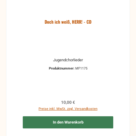
Doch ich weiß, HERR! - CD
Jugendchorlieder
Produktnummer:
MF1175
Regulärer Preis:
10,00 €
Preise inkl. MwSt. zzgl. Versandkosten
In den Warenkorb