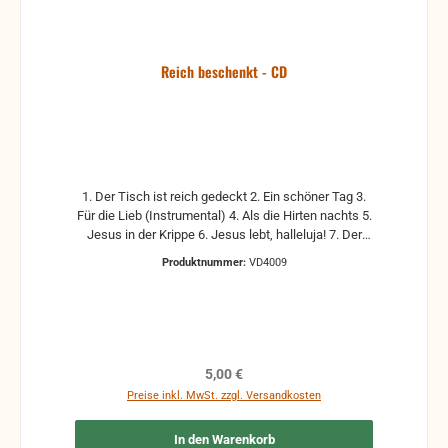
Reich beschenkt - CD
1. Der Tisch ist reich gedeckt 2. Ein schöner Tag 3.
Für die Lieb (Instrumental) 4. Als die Hirten nachts 5.
Jesus in der Krippe 6. Jesus lebt, halleluja! 7. Der
Zeiger unsrer Zeit 8. O lass den Geist (Instrumental)
Produktnummer:
VD4009
9. Tief verloren und verirrt 10. Der schmale Weg mit
Jesus 11. Und einmal wird es offenbar 12. Heute will
Gott dich fragen
Regulärer Preis:
5,00 €
Preise inkl. MwSt. zzgl. Versandkosten
In den Warenkorb