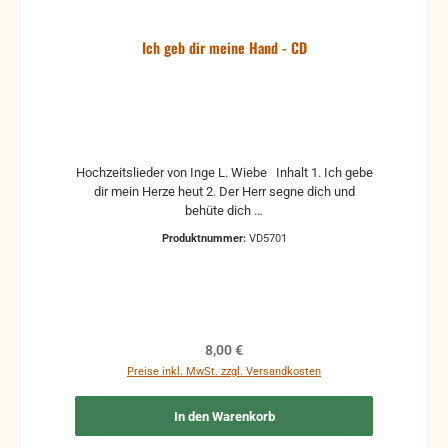
Ich geb dir meine Hand - CD
Hochzeitslieder von Inge L. Wiebe Inhalt 1. Ich gebe
dir mein Herze heut 2. Der Herr segne dich und
behüte dich …
Produktnummer:
VD5701
Regulärer Preis:
8,00 €
Preise inkl. MwSt. zzgl. Versandkosten
In den Warenkorb