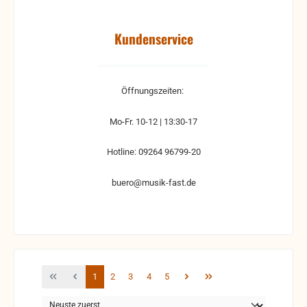
Kundenservice
Öffnungszeiten:
Mo-Fr. 10-12 | 13:30-17
Hotline: 09264 96799-20
buero@musik-fast.de
Seite
Seite
Seite
Seite
Seite
1
2
3
4
5