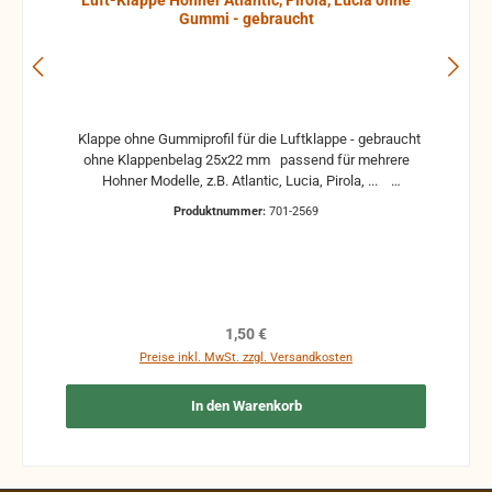
Luft-Klappe Hohner Atlantic, Pirola, Lucia ohne
Gummi - gebraucht
Klappe ohne Gummiprofil für die Luftklappe - gebraucht
ohne Klappenbelag 25x22 mm passend für mehrere
Hohner Modelle, z.B. Atlantic, Lucia, Pirola, ...
gebrauchte Teile können optische Beschädigungen
Produktnummer:
701-2569
haben, leichte Verformungen, Dellen oder Kratzer und sind
kein Reklamationsgrund Alle Teile sind auf Funktion
geprüft. Bitte bei Unklarheiten vorher Absprechen um
Rücksendungen zu vermeiden. Rücksendungen gehen auf
Kosten des Käufers. bei defekten Artikel kann die
Funktion nicht mehr gewährleistet werden und die
Regulärer Preis:
1,50 €
Produkte sind vom Umtausch ausgeschlossen.
Preise inkl. MwSt. zzgl. Versandkosten
In den Warenkorb