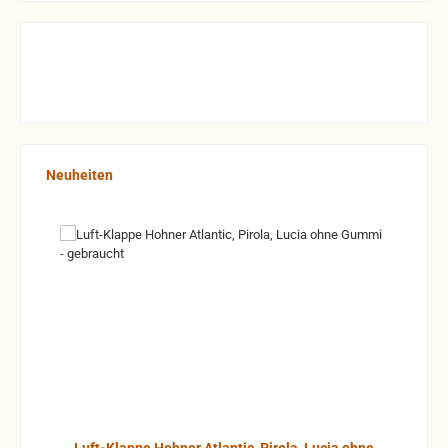
Produktgalerie überspringen
Neuheiten