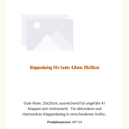
Klappenbelag Filz/Leder 4,0mm 20x20cm
Gute Ware, 20x20cm, ausreichend für ungefähr 41
Klappen (ein Instrument) Für Akkordeon und
Harmonikas Klappenbelag in verschiedenen Größen
Bitte Anfragen, wir schneiden Ihnen die benötigte
Produktnummer:
MF134
Menge raus. Allerdings schneiden wir die