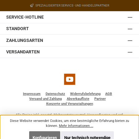
SPEZIALISIERTER SERVICE- UND HANDELSPARTNER
SERVICE-HOTLINE
STANDORT
ZAHLUNGSARTEN
VERSANDARTEN
YouTube
Impressum
Datenschutz
Widerrufsbelehrung
AGB
Versand und Zahlung
Abverkaufliste
Partner
Konzerte und Veranstaltungen
Alle Preise inkl. gesetzl. Mehrwertsteuer zzgl.
Versandkosten
und ggf.
Nachnahmegebühren, wenn nicht anders angegeben.
Diese Website verwendet Cookies, um eine bestmögliche Erfahrung bieten zu
© 2026 BF - Dienstleistungen - Alle Rechte vorbehalten. Theme by
ThemeWare®
können.
Mehr Informationen ...
Konfigurieren
Nur technisch notwendige