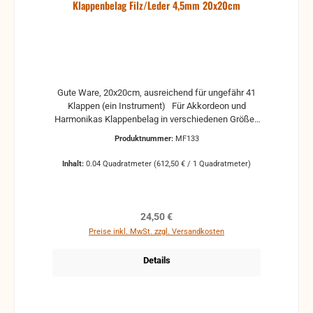
Klappenbelag Filz/Leder 4,5mm 20x20cm
Gute Ware, 20x20cm, ausreichend für ungefähr 41
Klappen (ein Instrument) Für Akkordeon und
Harmonikas Klappenbelag in verschiedenen Größen
Bitte Anfragen, wir schneiden Ihnen die benötigte
Produktnummer:
MF133
Menge raus. Allerdings schneiden wir die
Klappenbeläge nicht in die richtige Passform zu. Sie
Inhalt:
0.04 Quadratmeter
(612,50 € / 1 Quadratmeter)
bekommen den Klappenbelag am großen Stück und
können sich es so zu schneiden, wie Sie es
brauchen.
Regulärer Preis:
24,50 €
Preise inkl. MwSt. zzgl. Versandkosten
Details