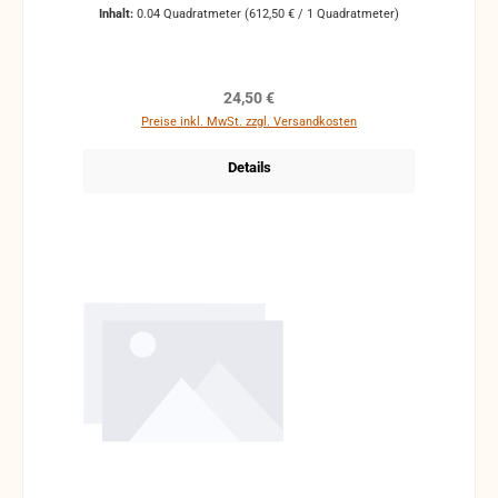
Klappenbeläge nicht in die richtige Passform zu. Sie
Inhalt:
0.04 Quadratmeter
(612,50 € / 1 Quadratmeter)
bekommen den Klappenbelag am großen Stück und
können sich es so zu schneiden, wie Sie es
brauchen.
Regulärer Preis:
24,50 €
Preise inkl. MwSt. zzgl. Versandkosten
Details