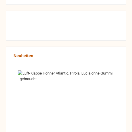
Produktgalerie überspringen
Neuheiten