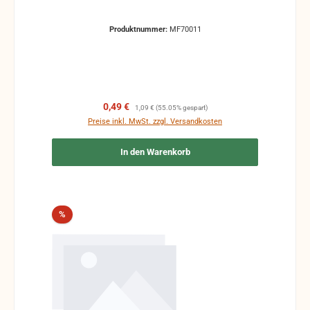
Produktnummer:
MF70011
Verkaufspreis:
Regulärer Preis:
0,49 €
1,09 €
(55.05% gespart)
Preise inkl. MwSt. zzgl. Versandkosten
In den Warenkorb
Rabatt
%