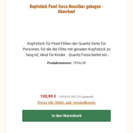
Kopfstück Pearl Forza Neusilber gebogen -
Abverkauf
Kopfstück für Pearl Flöten der Quantz-Serie für
Personen, für die die Flöte mit geraden Kopfstück zu
lang ist, ideal für Kinder. Quantz Forza bietet ein
kraftvoller, warmer, dunkel zentrierter Klang mit
Produktnummer:
TPHU-5F
leichter Ansprache. Abverkauf - nur solange Vorrat
reicht!
Verkaufspreis:
Regulärer Preis:
100,99 €
199,00 €
(49.25% gespart)
Preise inkl. MwSt. zzgl. Versandkosten
In den Warenkorb