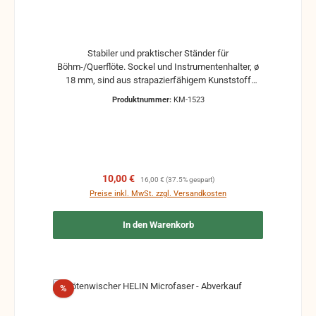
Stabiler und praktischer Ständer für
Böhm-/Querflöte. Sockel und Instrumentenhalter, ø
18 mm, sind aus strapazierfähigem Kunststoff
gefertigt. Die drei robusten Stahlrohrfüße, ø 10 mm,
Produktnummer:
KM-1523
können für einen handlichen Transport einfach
umgeklappt werden. Ausführung: schwarz EAN:
4016842830640 Fußkonstruktion: Klappfüße
Gewicht: 0,14 kg Höhe: 158 mm Instrumentenhalter
ø: 18 mm Material: Kunststoffkegel, Füße Stahl
passend für: Bass-, Böhm- und Querflöten
Verkaufspreis:
Regulärer Preis:
10,00 €
16,00 €
(37.5% gespart)
Preise inkl. MwSt. zzgl. Versandkosten
In den Warenkorb
Rabatt
%