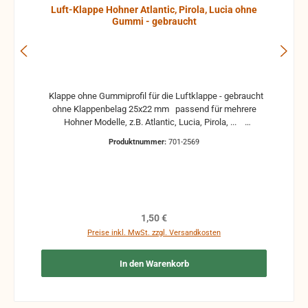
Luft-Klappe Hohner Atlantic, Pirola, Lucia ohne
Gummi - gebraucht
Klappe ohne Gummiprofil für die Luftklappe - gebraucht
ohne Klappenbelag 25x22 mm passend für mehrere
Hohner Modelle, z.B. Atlantic, Lucia, Pirola, ...
gebrauchte Teile können optische Beschädigungen
Produktnummer:
701-2569
haben, leichte Verformungen, Dellen oder Kratzer und sind
kein Reklamationsgrund Alle Teile sind auf Funktion
geprüft. Bitte bei Unklarheiten vorher Absprechen um
Rücksendungen zu vermeiden. Rücksendungen gehen auf
Kosten des Käufers. bei defekten Artikel kann die
Funktion nicht mehr gewährleistet werden und die
Regulärer Preis:
1,50 €
Produkte sind vom Umtausch ausgeschlossen.
Preise inkl. MwSt. zzgl. Versandkosten
In den Warenkorb