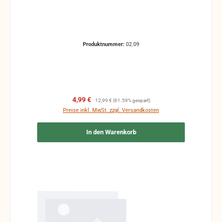
Produktnummer:
02.09
Verkaufspreis:
Regulärer Preis:
4,99 €
12,99 €
(61.59% gespart)
Preise inkl. MwSt. zzgl. Versandkosten
In den Warenkorb