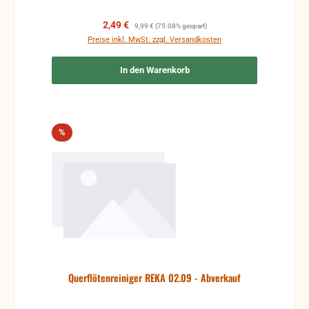
Verkaufspreis:
Regulärer Preis:
2,49 €
9,99 €
(75.08% gespart)
Preise inkl. MwSt. zzgl. Versandkosten
In den Warenkorb
Rabatt
%
Querflötenreiniger REKA 02.09 - Abverkauf