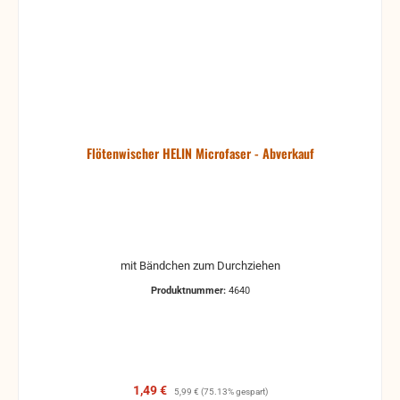
Flötenwischer HELIN Microfaser - Abverkauf
mit Bändchen zum Durchziehen
Produktnummer:
4640
Verkaufspreis:
Regulärer Preis:
1,49 €
5,99 €
(75.13% gespart)