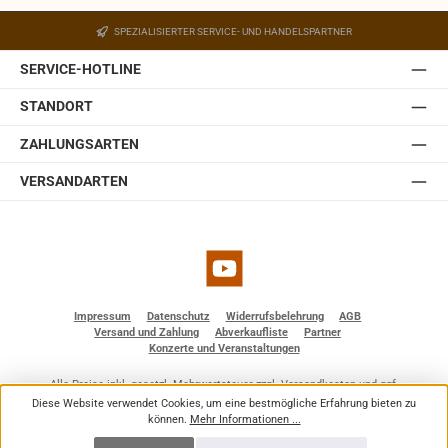
SPEZIALISIERTER SERVICE- UND HANDELSPARTNER
SERVICE-HOTLINE
STANDORT
ZAHLUNGSARTEN
VERSANDARTEN
YouTube
Impressum
Datenschutz
Widerrufsbelehrung
AGB
Versand und Zahlung
Abverkaufliste
Partner
Konzerte und Veranstaltungen
Alle Preise inkl. gesetzl. Mehrwertsteuer zzgl.
Versandkosten
und ggf.
Nachnahmegebühren, wenn nicht anders angegeben.
Diese Website verwendet Cookies, um eine bestmögliche Erfahrung bieten zu
© 2026 BF - Dienstleistungen - Alle Rechte vorbehalten. Theme by
ThemeWare®
können.
Mehr Informationen ...