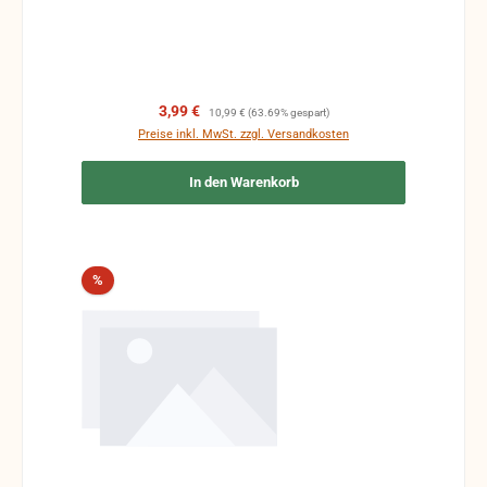
Verkaufspreis:
Regulärer Preis:
3,99 €
10,99 €
(63.69% gespart)
Preise inkl. MwSt. zzgl. Versandkosten
In den Warenkorb
Rabatt
%