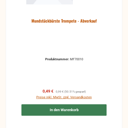
Mundstückbürste Trompete - Abverkauf
Produktnummer:
MF70010
Verkaufspreis:
Regulärer Preis:
0,49 €
0,99 €
(50.51% gespart)
Preise inkl. MwSt. zzgl. Versandkosten
In den Warenkorb