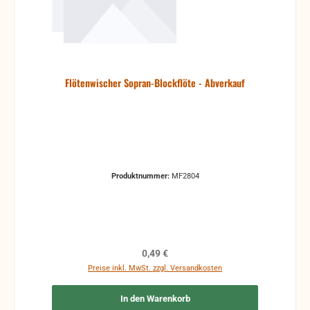
Flötenwischer Sopran-Blockflöte - Abverkauf
Produktnummer:
MF2804
Regulärer Preis:
0,49 €
Preise inkl. MwSt. zzgl. Versandkosten
In den Warenkorb