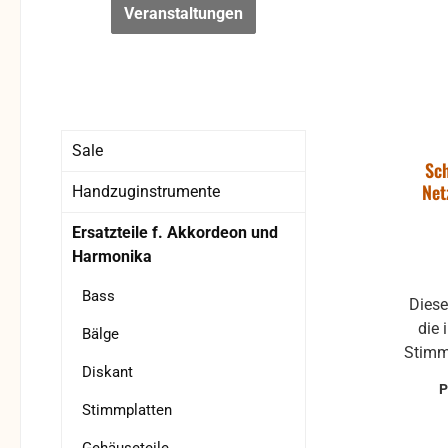
Veranstaltungen
Sale
Sc
Net
Handzuginstrumente
Ersatzteile f. Akkordeon und
Harmonika
Bass
Dieser
die 
Bälge
Stimm
Diskant
P
Schl
Stimmplatten