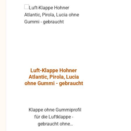
Rabatt
%
Luft-Klappe Hohner
Aktiver L
Atlantic, Pirola, Lucia
JBL Cont
ohne Gummi - gebraucht
Klappe ohne Gummiprofil
Die JBL Control 1 Pro ist
für die Luftklappe -
ein extre
gebraucht ohne
Breitband-
Klappenbelag 25x22 mm
Abhörkontro