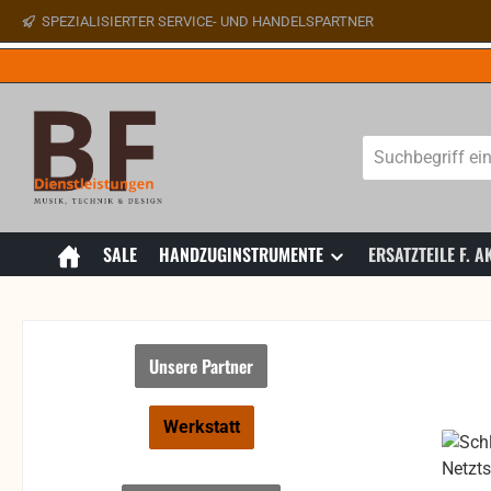
SPEZIALISIERTER SERVICE- UND HANDELSPARTNER
 Hauptinhalt springen
Zur Suche springen
Zur Hauptnavigation springen
SALE
HANDZUGINSTRUMENTE
ERSATZTEILE F.
Unsere Partner
Werkstatt