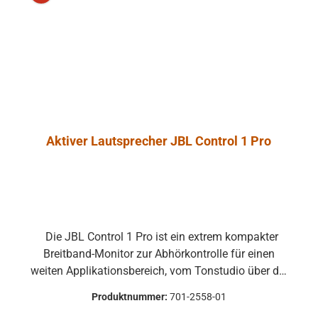
 unliebsame
rungen zu
e
ntrol 1 Pro
ht aus
dichtetem
nschaum, der
onanzarmut
Aktiver Lautsprecher JBL Control 1 Pro
cht. Ein
es Angebot an
onalem
ehör erlaubt
ge und die
ringung und
Die JBL Control 1 Pro ist ein extrem kompakter
des Monitors.
Breitband-Monitor zur Abhörkontrolle für einen
er ist in der
weiten Applikationsbereich, vom Tonstudio über die
ol 1 Pro-WH
Video Postproduction bis zum Ü-Wagen und
r Halter ist mit
Produktnummer:
701-2558-01
Rundfunkstudio. Für Beschallungs- und
gelgelenk