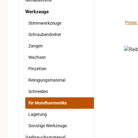
Gehäuseteile
Umdre
Abt
Werkzeuge
in
könn
Preise
Stimmwerkzeuge
dass
Schraubendreher
w
Chr
Zangen
Wachsen
Pinzetten
Reinigungsmaterial
Schneiden
für Mundharmonika
Lagerung
Sonstige Werkzeuge
Verbrauchsmaterial