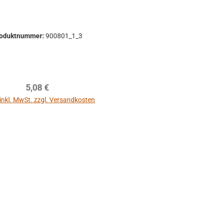
roduktnummer:
900801_1_3
Regulärer Preis:
5,08 €
 inkl. MwSt. zzgl. Versandkosten