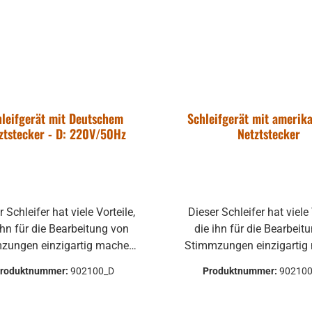
hleifgerät mit Deutschem
Schleifgerät mit amerik
ztstecker - D: 220V/50Hz
Netztstecker
 Schleifer hat viele Vorteile,
Dieser Schleifer hat viele 
ihn für die Bearbeitung von
die ihn für die Bearbeit
zungen einzigartig machen:
Stimmzungen einzigartig
nahezu verschleißfreie
nahezu verschleißfr
roduktnummer:
902100_D
Produktnummer:
90210
eifspitzen extrem leicht und
Schleifspitzen extrem le
handlich regelbare
handlich regelbar