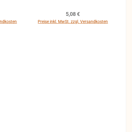
 genaues
n auch
reis:
Regulärer Preis:
5,08 €
ungen
en ohne
sandkosten
Preise inkl. MwSt. zzgl. Versandkosten
sgebaut
 für
extreme
g)