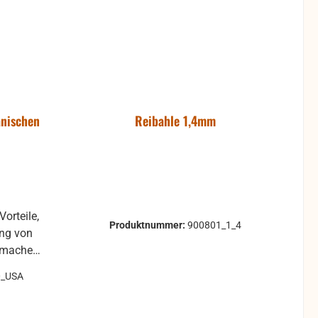
anischen
Reibahle 1,4mm
Vorteile,
Produktnummer:
900801_1_4
ung von
 machen:
eie
0_USA
icht und
e