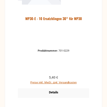
MP30-E - 10 Ersatzklingen 30° für MP30
Produktnummer:
701-0229
Regulärer Preis:
5,40 €
Preise inkl. MwSt. zzgl. Versandkosten
Details