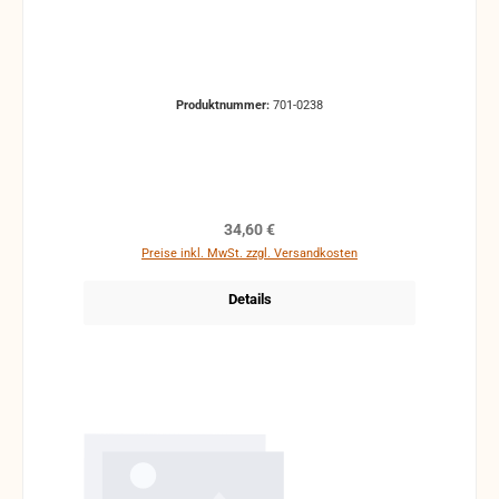
Produktnummer:
701-0238
Regulärer Preis:
34,60 €
Preise inkl. MwSt. zzgl. Versandkosten
Details