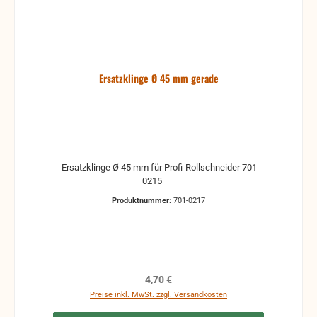
Ersatzklinge Ø 45 mm gerade
Ersatzklinge Ø 45 mm für Profi-Rollschneider 701-
0215
Produktnummer:
701-0217
Regulärer Preis:
4,70 €
Preise inkl. MwSt. zzgl. Versandkosten