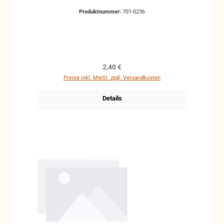
Produktnummer:
701-0236
Regulärer Preis:
2,40 €
Preise inkl. MwSt. zzgl. Versandkosten
Details