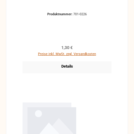
Produktnummer:
701-0226
Regulärer Preis:
1,30 €
Preise inkl. MwSt. zzgl. Versandkosten
Details