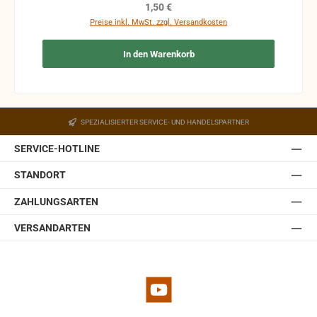
Funktion nicht mehr gewährleistet werden und die
Regulärer Preis:
1,50 €
Produkte sind vom Umtausch ausgeschlossen.
Preise inkl. MwSt. zzgl. Versandkosten
In den Warenkorb
SPEZIALISIERTER SERVICE- UND HANDELSPARTNER
SERVICE-HOTLINE
STANDORT
ZAHLUNGSARTEN
VERSANDARTEN
YouTube