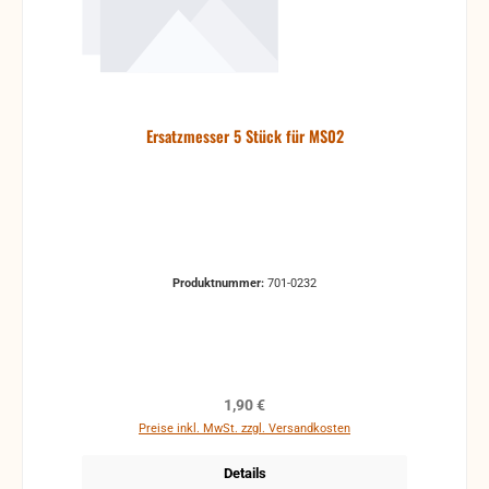
Ersatzmesser 5 Stück für MS02
Produktnummer:
701-0232
Regulärer Preis:
1,90 €
Preise inkl. MwSt. zzgl. Versandkosten
Details