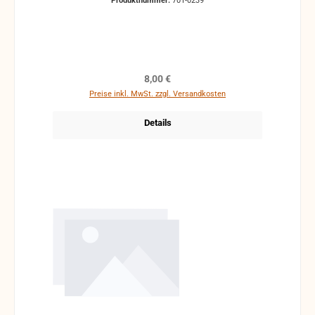
Produktnummer:
701-0239
Regulärer Preis:
8,00 €
Preise inkl. MwSt. zzgl. Versandkosten
Details