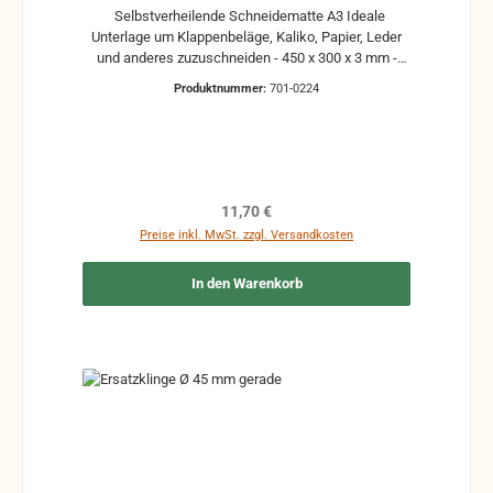
Selbstverheilende Schneidematte A3 Ideale
Unterlage um Klappenbeläge, Kaliko, Papier, Leder
und anderes zuzuschneiden - 450 x 300 x 3 mm -
beidseitig verwendbar - Zentimeter-Raster - grün
Produktnummer:
701-0224
Regulärer Preis:
11,70 €
Preise inkl. MwSt. zzgl. Versandkosten
In den Warenkorb