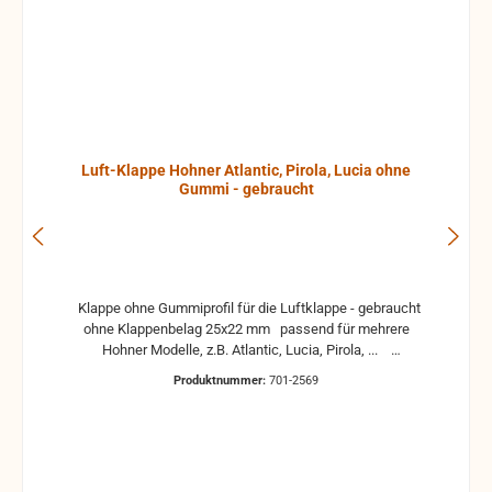
Luft-Klappe Hohner Atlantic, Pirola, Lucia ohne
Gummi - gebraucht
Klappe ohne Gummiprofil für die Luftklappe - gebraucht
ohne Klappenbelag 25x22 mm passend für mehrere
Hohner Modelle, z.B. Atlantic, Lucia, Pirola, ...
gebrauchte Teile können optische Beschädigungen
Produktnummer:
701-2569
haben, leichte Verformungen, Dellen oder Kratzer und sind
kein Reklamationsgrund Alle Teile sind auf Funktion
geprüft. Bitte bei Unklarheiten vorher Absprechen um
Rücksendungen zu vermeiden. Rücksendungen gehen auf
Kosten des Käufers. bei defekten Artikel kann die