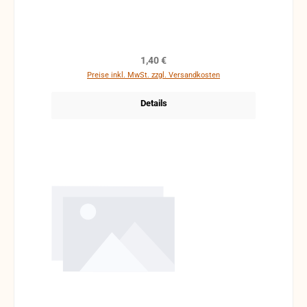
Regulärer Preis:
1,40 €
Preise inkl. MwSt. zzgl. Versandkosten
Details