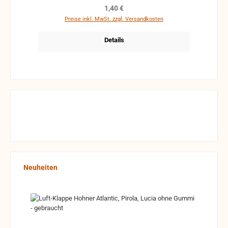
Regulärer Preis:
1,40 €
Preise inkl. MwSt. zzgl. Versandkosten
Details
Produktgalerie überspringen
Neuheiten