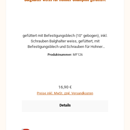
gefüttert mit Befestigungsblech (10° gebogen), inkl.
Schrauben Balghalter weiss, gefüttert, mit
Befestigungsblech und Schrauben für Hohner
Champion
Produktnummer:
MF126
Regulärer Preis:
16,90 €
Preise inkl. MwSt. zzgl. Versandkosten
Details