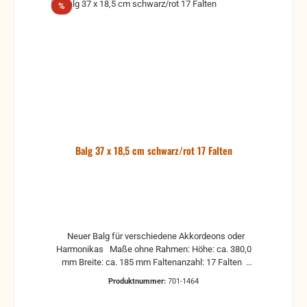
Rabatt
%
Balg 37 x 18,5 cm schwarz/rot 17 Falten
Neuer Balg für verschiedene Akkordeons oder
Harmonikas Maße ohne Rahmen: Höhe: ca. 380,0
mm Breite: ca. 185 mm Faltenanzahl: 17 Falten
Ausführung: Farbe Kaliko: schwarz Farbe Stoff: rot
Produktnummer:
701-1464
Farbe Innen: Natur Wichtiger Hinweis: Ein
Balgrahmen wurde schon von einem Kunden drauf