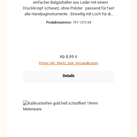
einfacher Balgzuhalter aus Leder mit einem
Druckknopf schwarz, ohne Polster passend für fast
alle Handzuginstrumente Einseitig mit Loch für die
Drehpunktbefestigung Abstand zwischen Drehpunkt
Produktnummer:
701-1372-04
und Druckknopf wird mittig ermittelt, Weitere Infos
gibt es im Reiter "Anwendung"
Regulärer Preis:
Ab
8,99 €
Preise inkl. MwSt. zzgl. Versandkosten
Details