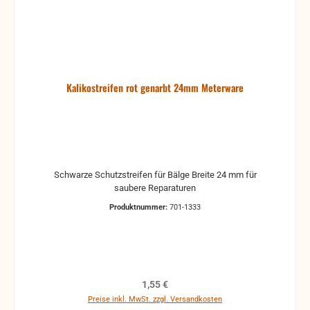
Kalikostreifen rot genarbt 24mm Meterware
Schwarze Schutzstreifen für Bälge Breite 24 mm für
saubere Reparaturen
Produktnummer:
701-1333
Regulärer Preis:
1,55 €
Preise inkl. MwSt. zzgl. Versandkosten