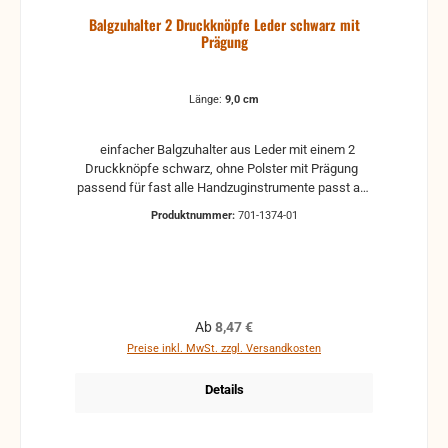
Balgzuhalter 2 Druckknöpfe Leder schwarz mit
Prägung
Länge:
9,0 cm
einfacher Balgzuhalter aus Leder mit einem 2
Druckknöpfe schwarz, ohne Polster mit Prägung
passend für fast alle Handzuginstrumente passt auf
viele Weltmeister-Akkordeons Abstand zwischen
Produktnummer:
701-1374-01
den beiden Druckknöpfen wird mittig ermittelt,
Weitere Infos gibt es im Reiter "Anwendung"
Regulärer Preis:
Ab
8,47 €
Preise inkl. MwSt. zzgl. Versandkosten
Details