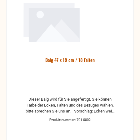
Balg 47 x 19 cm / 18 Falten
Dieser Balg wird für Sie angefertigt. Sie können
Farbe der Ecken, Falten und des Bezuges wählen,
bitte sprechen Sie uns an. Vorschlag: Ecken weiß
schwarz Bezug weiß rot schwarz andere Farben auf
Produktnummer:
701-0002
Anfrage Kaliko-(Schutz-)Streifen rot schwarz silber
blau grün weiß