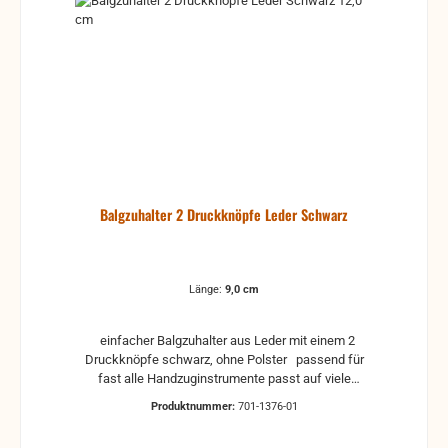
Akkordeonreparatur unbrauchbar. gebrauchte Teile
können optische Beschädigungen haben, leichte
Verformungen, Dellen oder Kratzer und sind kein
Reklamationsgrund Alle Teile sind auf Funktion
geprüft. Bitte bei Unklarheiten vorher Absprechen
um Rücksendungen zu vermeiden. Rücksendungen
gehen auf Kosten des Käufers. bei defekten Artikel
kann die Funktion nicht mehr gewährleistet werden
und die Produkte sind vom Umtausch
ausgeschlossen.
Balgzuhalter 2 Druckknöpfe Leder Schwarz
Länge:
9,0 cm
einfacher Balgzuhalter aus Leder mit einem 2
Druckknöpfe schwarz, ohne Polster passend für
fast alle Handzuginstrumente passt auf viele
Weltmeister-Akkordeons Abstand zwischen den
Produktnummer:
701-1376-01
beiden Druckknöpfen wird mittig ermittelt, Weitere
Infos gibt es im Reiter "Anwendung"