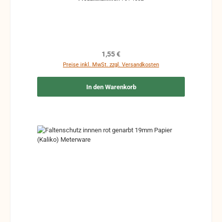
Regulärer Preis:
1,55 €
Preise inkl. MwSt. zzgl. Versandkosten
In den Warenkorb