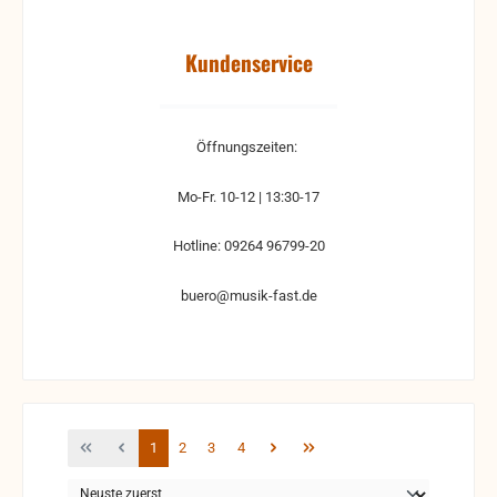
Kundenservice
Öffnungszeiten:
Mo-Fr. 10-12 | 13:30-17
Hotline: 09264 96799-20
buero@musik-fast.de
Seite
Seite
Seite
Seite
1
2
3
4