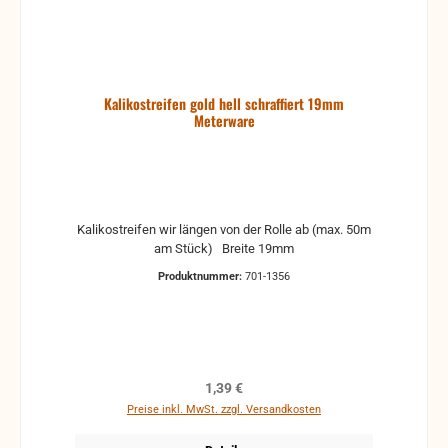
Kalikostreifen gold hell schraffiert 19mm
Meterware
Kalikostreifen wir längen von der Rolle ab (max. 50m
am Stück) Breite 19mm
Produktnummer:
701-1356
Regulärer Preis:
1,39 €
Preise inkl. MwSt. zzgl. Versandkosten