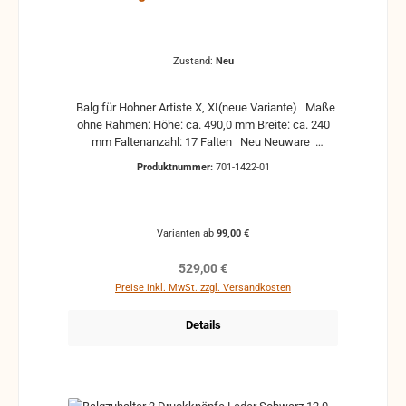
Zustand:
Neu
Balg für Hohner Artiste X, XI(neue Variante) Maße
ohne Rahmen: Höhe: ca. 490,0 mm Breite: ca. 240
mm Faltenanzahl: 17 Falten Neu Neuware
Neuwertig sehr guter Zustand inkl. Balgrahmen, nur
Produktnummer:
701-1422-01
leichte Gebrauchsspuren und leichte
Verschmutzungen Gebraucht guter Zustand inkl.
Balgrahmen, leicht verschmutzt, Balgecken leicht
korrodiert, leichte Abschürfungen, aber keine
Varianten ab
99,00 €
Durchreibungen der Kalikostreifen Stark gebraucht
ohne Balgrahmen, Kalikostreifen beschädigt,
Regulärer Preis:
529,00 €
verschmutzt, Balgecken stark korrodiert, müsste
Preise inkl. MwSt. zzgl. Versandkosten
überarbeitet werden Defekt ohne Balgrahmen.
starke Beschädigungen an Kaliko, Leder- und
Details
Metallecken, Löcher, Risse, … Funktion kann nicht
mehr gewährleistet werden Für Bastler, zum
Herrichten oder auch für anderweitige
Verwendungen (frei nach Belieben) Keine
Rücknahme, da defekt und für die reguläre