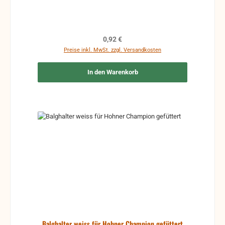
Regulärer Preis:
0,92 €
Preise inkl. MwSt. zzgl. Versandkosten
In den Warenkorb
Balghalter weiss für Hohner Champion gefüttert