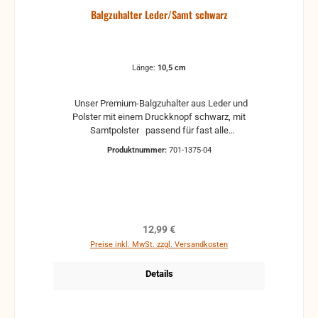
Balgzuhalter Leder/Samt schwarz
Länge:
10,5 cm
Unser Premium-Balgzuhalter aus Leder und
Polster mit einem Druckknopf schwarz, mit
Samtpolster passend für fast alle
Handzuginstrumente Einseitig mit Loch für die
Produktnummer:
701-1375-04
Drehpunktbefestigung Abstand zwischen Drehpunkt
und Druckknopf wird mittig ermittelt, Weitere Infos
gibt es im Reiter "Anwendung"
Regulärer Preis:
12,99 €
Preise inkl. MwSt. zzgl. Versandkosten
Details