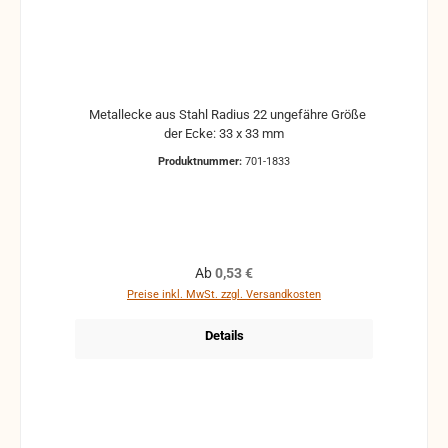
Metallecke aus Stahl Radius 22 ungefähre Größe
der Ecke: 33 x 33 mm
Produktnummer:
701-1833
Regulärer Preis:
Ab
0,53 €
Preise inkl. MwSt. zzgl. Versandkosten
Details