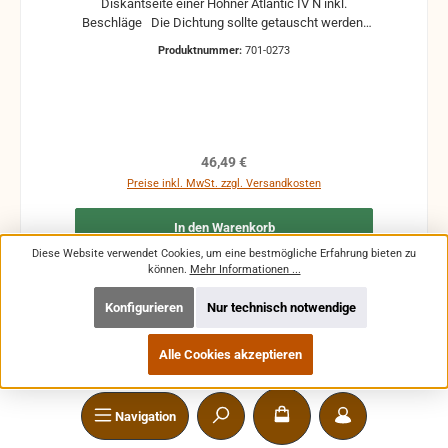
Diskantseite einer Hohner Atlantic IV N inkl.
Beschläge Die Dichtung sollte getauscht werden.
Die gewünschte Dichtung kann bei uns auch
Produktnummer:
701-0273
gekauft werden.
Regulärer Preis:
46,49 €
Preise inkl. MwSt. zzgl. Versandkosten
In den Warenkorb
Diese Website verwendet Cookies, um eine bestmögliche Erfahrung bieten zu
können.
Mehr Informationen ...
Konfigurieren
Nur technisch notwendige
Alle Cookies akzeptieren
Navigation