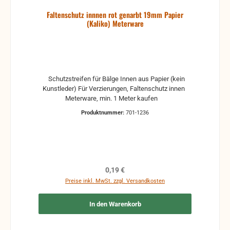
Faltenschutz innnen rot genarbt 19mm Papier
(Kaliko) Meterware
Schutzstreifen für Bälge Innen aus Papier (kein
Kunstleder) Für Verzierungen, Faltenschutz innen
Meterware, min. 1 Meter kaufen
Produktnummer:
701-1236
Regulärer Preis:
0,19 €
Preise inkl. MwSt. zzgl. Versandkosten
In den Warenkorb