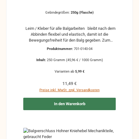
Gebindegrößen:
250g (Flasche)
Leim / Kleber für alle Balgarbeiten bleibt nach dem
Abbinden flexibel und elastisch, damit ist die
Bewegungsfreiheit für den Balg gegeben. Zum
Verleimen von Kalikostreifen, Balgecken,
Produktnummer:
701-0140-04
Balggewebe und andere Komponenten aus Holz und
Pappe, die nach dem Abbinden flexibel bleiben
Inhalt:
250 Gramm
(45,96 € / 1000 Gramm)
müssen, Mengenrabatte sind möglich
Varianten ab
5,99 €
Regulärer Preis:
11,49 €
Preise inkl. MwSt. zzgl. Versandkosten
In den Warenkorb