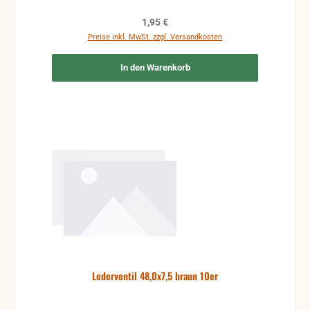
Regulärer Preis:
1,95 €
Preise inkl. MwSt. zzgl. Versandkosten
In den Warenkorb
Lederventil 48,0x7,5 braun 10er