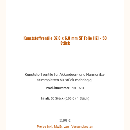
Kunststoffventile 37,0 x 6,0 mm 5F Folie HZI - 50
Stück
Kunststoffventile für Akkordeon- und Harmonika-
Stimmplatten 50 Stück mehrlagig
Produktnummer:
701-1581
Inhalt:
50 Stück
(0,06 € / 1 Stück)
Regulärer Preis:
2,99 €
Preise inkl. MwSt. zzgl. Versandkosten