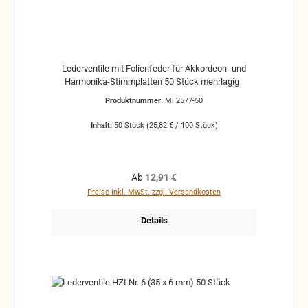
Lederventile mit Folienfeder für Akkordeon- und
Harmonika-Stimmplatten 50 Stück mehrlagig
Produktnummer:
MF2577-50
Inhalt:
50 Stück
(25,82 € / 100 Stück)
Regulärer Preis:
Ab
12,91 €
Preise inkl. MwSt. zzgl. Versandkosten
Details