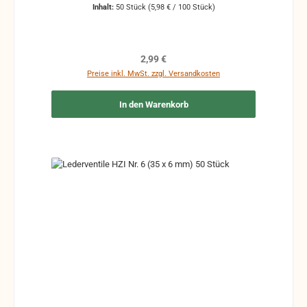
Inhalt:
50 Stück
(5,98 € / 100 Stück)
Regulärer Preis:
2,99 €
Preise inkl. MwSt. zzgl. Versandkosten
In den Warenkorb