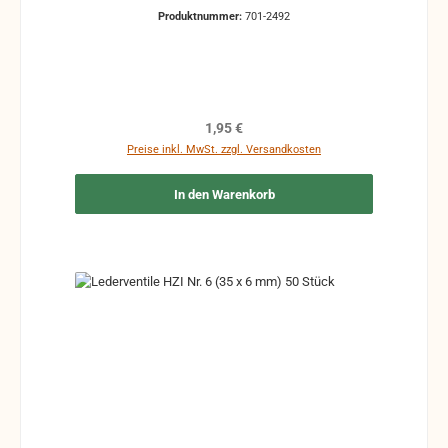
Produktnummer:
701-2492
Regulärer Preis:
1,95 €
Preise inkl. MwSt. zzgl. Versandkosten
In den Warenkorb