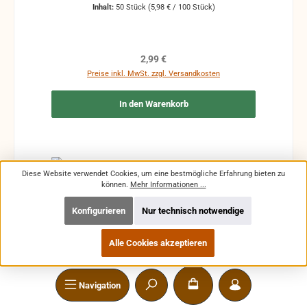
Inhalt:
50 Stück
(5,98 € / 100 Stück)
Regulärer Preis:
2,99 €
Preise inkl. MwSt. zzgl. Versandkosten
In den Warenkorb
Diese Website verwendet Cookies, um eine bestmögliche Erfahrung bieten zu
können.
Mehr Informationen ...
Konfigurieren
Nur technisch notwendige
Alle Cookies akzeptieren
Navigation