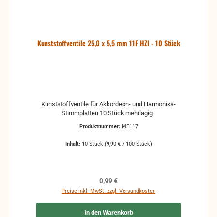
Kunststoffventile 25,0 x 5,5 mm 11F HZI - 10 Stück
Kunststoffventile für Akkordeon- und Harmonika-
Stimmplatten 10 Stück mehrlagig
Produktnummer:
MF117
Inhalt:
10 Stück
(9,90 € / 100 Stück)
Regulärer Preis:
0,99 €
Preise inkl. MwSt. zzgl. Versandkosten
In den Warenkorb