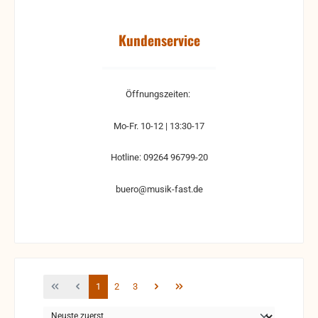
Kundenservice
Öffnungszeiten:
Mo-Fr. 10-12 | 13:30-17
Hotline: 09264 96799-20
buero@musik-fast.de
Seite
Seite
Seite
1
2
3