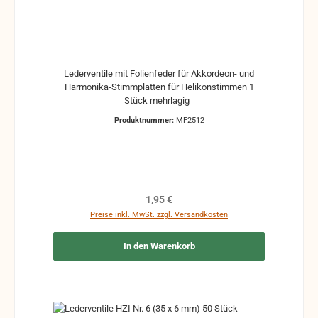
Lederventile mit Folienfeder für Akkordeon- und
Harmonika-Stimmplatten für Helikonstimmen 1
Stück mehrlagig
Produktnummer:
MF2512
Regulärer Preis:
1,95 €
Preise inkl. MwSt. zzgl. Versandkosten
In den Warenkorb