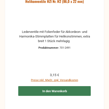
Helikonventile HZI Nr. H2 (86,0 x 22 mm)
Lederventile mit Folienfeder für Akkordeon- und
Harmonika-Stimmplatten für Helikonstimmen, extra
breit 1 Stück mehrlagig
Produktnummer:
701-2491
Regulärer Preis:
3,15 €
Preise inkl. MwSt. zzgl. Versandkosten
In den Warenkorb