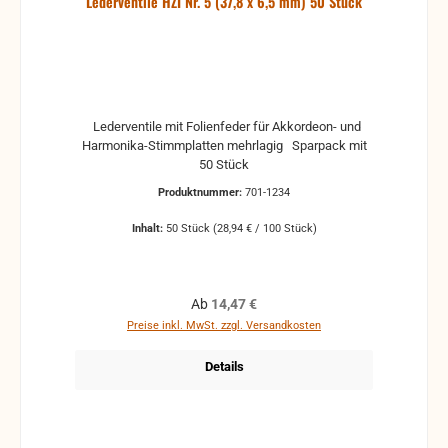
Lederventile HZI Nr. 5 (37,8 x 6,5 mm) 50 Stück
Lederventile mit Folienfeder für Akkordeon- und
Harmonika-Stimmplatten mehrlagig Sparpack mit
50 Stück
Produktnummer:
701-1234
Inhalt:
50 Stück
(28,94 € / 100 Stück)
Regulärer Preis:
Ab
14,47 €
Preise inkl. MwSt. zzgl. Versandkosten
Details