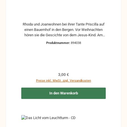
Rhoda und Joanwohnen bei ihrer Tante Priscilla auf
einen Bauernhof in den Bergen. Vor Weihnachten
hören sie die Gescichte von dem Jesus-Kind. Am
Weihnachtsmorgen gehen sie in den Stall um
Produktnummer:
894038
nachzusehen, ob das Jesus-Kind in ihrer Krippe liegt
... Eine Geschichte von Schuld und Vergebung und
dem wahren Sinn von Weihnachten ... und weitere
Weihnachtsgeschichten aus alten Heften. Aus der
Reihe "Erzählungen von damals"
Regulärer Preis:
3,00 €
Preise inkl. MwSt. zzgl. Versandkosten
In den Warenkorb