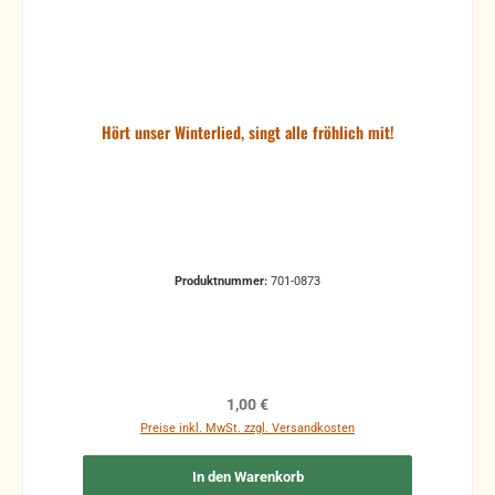
Hört unser Winterlied, singt alle fröhlich mit!
Produktnummer:
701-0873
Regulärer Preis:
1,00 €
Preise inkl. MwSt. zzgl. Versandkosten
In den Warenkorb