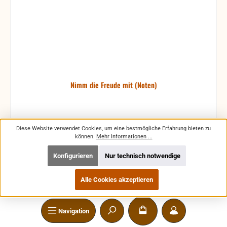
Nimm die Freude mit (Noten)
Diese Website verwendet Cookies, um eine bestmögliche Erfahrung bieten zu
können.
Mehr Informationen ...
70 Weihnachtslieder mit Noten
Konfigurieren
Nur technisch notwendige
Produktnummer:
60.404
Alle Cookies akzeptieren
Navigation
Regulärer Preis:
7,50 €