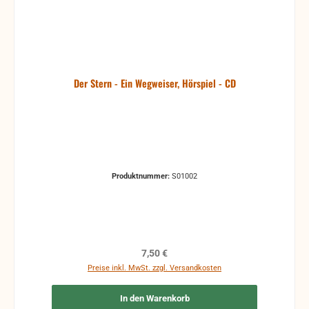
Der Stern - Ein Wegweiser, Hörspiel - CD
Produktnummer:
S01002
Regulärer Preis:
7,50 €
Preise inkl. MwSt. zzgl. Versandkosten
In den Warenkorb