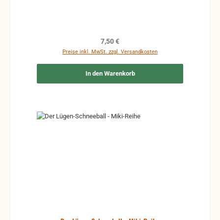
Regulärer Preis:
7,50 €
Preise inkl. MwSt. zzgl. Versandkosten
In den Warenkorb