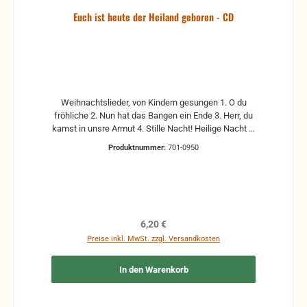
Euch ist heute der Heiland geboren - CD
Weihnachtslieder, von Kindern gesungen 1. O du
fröhliche 2. Nun hat das Bangen ein Ende 3. Herr, du
kamst in unsre Armut 4. Stille Nacht! Heilige Nacht 5.
Hirten, sie wachten nachts bei der Herde 6. In
Produktnummer:
701-0950
Bethlehem ist es geschehen 7. Wir ehren Dich 8.
Wunder der Weihnachtszeit 9. Seid fröhlich, ihr
Kinder 10. Die Nacht hat viele Sterne 11. Gott kam in
diese Welt Neue, technisch überarbeitete Auflage!
erscheint am 10.12.2010!
Regulärer Preis:
6,20 €
Preise inkl. MwSt. zzgl. Versandkosten
In den Warenkorb