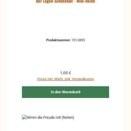
Der Lügen-Schneeball - Miki-Reihe
Produktnummer:
701-0895
Regulärer Preis:
1,00 €
Preise inkl. MwSt. zzgl. Versandkosten
In den Warenkorb