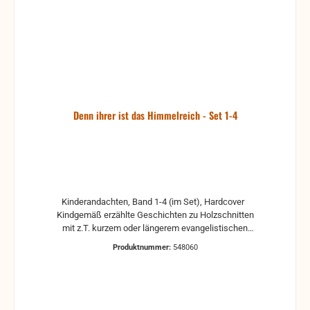
Denn ihrer ist das Himmelreich - Set 1-4
Kinderandachten, Band 1-4 (im Set), Hardcover
Kindgemäß erzählte Geschichten zu Holzschnitten
mit z.T. kurzem oder längerem evangelistischen
Inhalt. (je Vierteljahresband) Neben den Andachten
Produktnummer:
548060
findet sich eine schwarz-weiß Abbildung, die den
Text unterstreicht.