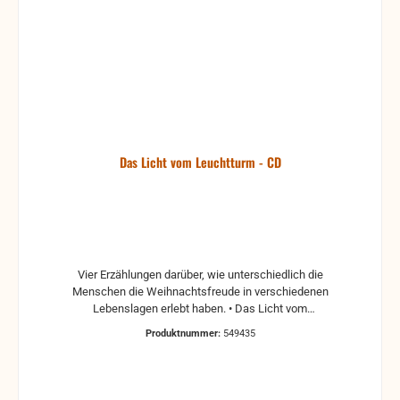
Das Licht vom Leuchtturm - CD
Vier Erzählungen darüber, wie unterschiedlich die
Menschen die Weihnachtsfreude in verschiedenen
Lebenslagen erlebt haben. • Das Licht vom
Leuchtturm „Je mehr der Sturm heult, und je größer
Produktnummer:
549435
die Gefahr ist, desto schärfer richtet der Schiffer
seine Augen auf das Licht des Leuchtturms. Auch
für uns ist das Licht des Leuchtturms angezündet in
Bethlehem“, erklärt Kapitän Stillfried seiner