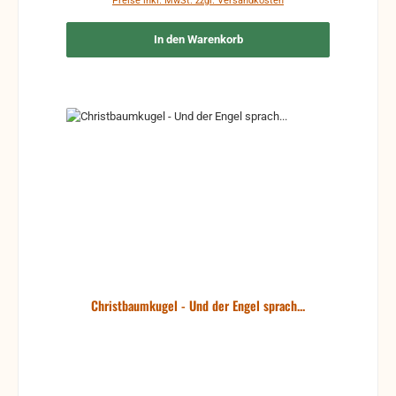
Preise inkl. MwSt. zzgl. Versandkosten
verschwunden ist. Und dennoch haben auch damals
die Kinder Gottes manches erlebt und gedacht, was
In den Warenkorb
uns heute vertraut sein wird. Wie Menschen in
verschiedenen Situationen Weihnachten erlebten
und zur echten Weihnachtsfreude fanden, davon
erzählen die Geschichten in diesem Buch.
Christbaumkugel - Und der Engel sprach...