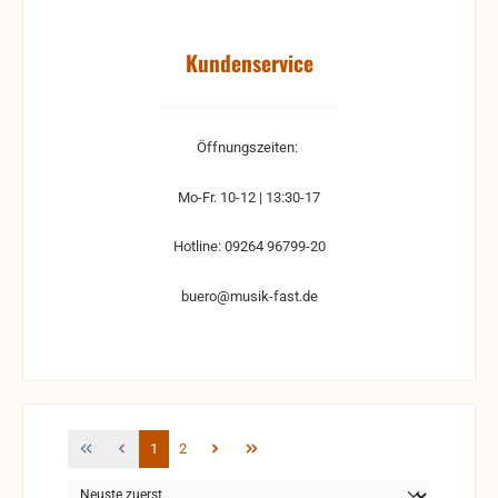
Kundenservice
Öffnungszeiten:
Mo-Fr. 10-12 | 13:30-17
Hotline: 09264 96799-20
buero@musik-fast.de
Seite
Seite
1
2