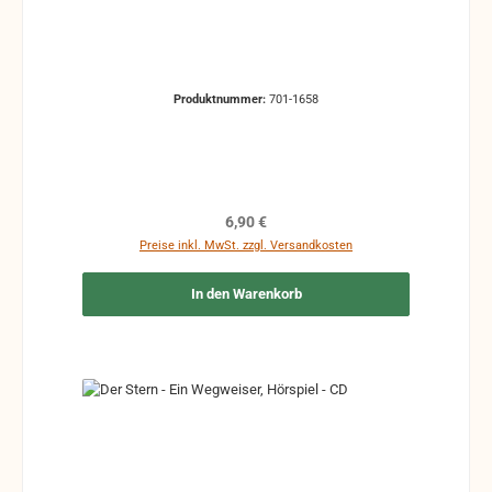
Produktnummer:
701-1658
Regulärer Preis:
6,90 €
Preise inkl. MwSt. zzgl. Versandkosten
In den Warenkorb