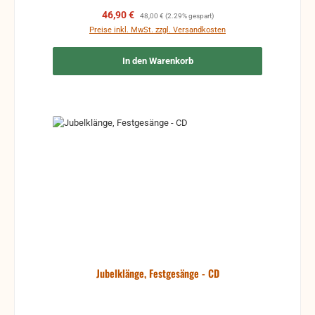
Verkaufspreis:
Regulärer Preis:
46,90 €
48,00 €
(2.29% gespart)
Preise inkl. MwSt. zzgl. Versandkosten
In den Warenkorb
Jubelklänge, Festgesänge - CD