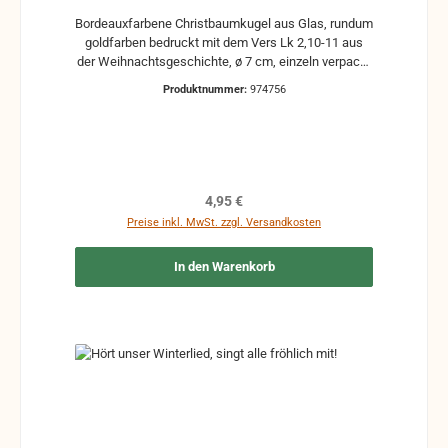
Bordeauxfarbene Christbaumkugel aus Glas, rundum
goldfarben bedruckt mit dem Vers Lk 2,10-11 aus
der Weihnachtsgeschichte, ø 7 cm, einzeln verpackt
in Geschenkbox. Made in Germany
Produktnummer:
974756
Regulärer Preis:
4,95 €
Preise inkl. MwSt. zzgl. Versandkosten
In den Warenkorb