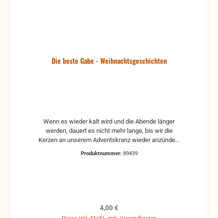
Die beste Gabe - Weihnachtsgeschichten
Wenn es wieder kalt wird und die Abende länger
werden, dauert es nicht mehr lange, bis wir die
Kerzen an unserem Adventskranz wieder anzünden.
Dann greifen wir gerne zu einem guten Buch, das
Produktnummer:
89439
uns in der Vorweihnachtszeit schon auf das Fest
aller Feste einstimmen kann. Nicht nur Kinder lesen
und hören gerne Geschichten.Die
Weihnachtsgeschichten von Ernst Modersohn sind
eher für Erwachsene.Diese Erzählungen wurden vor
beinahe hundert Jahren geschrieben und öffnen
Regulärer Preis:
4,00 €
dem Leser den Blick in eine Welt, die heute