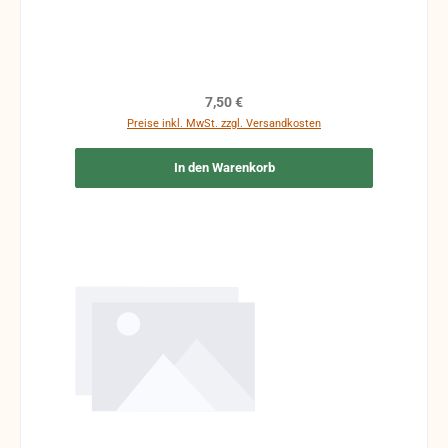
Regulärer Preis:
7,50 €
Preise inkl. MwSt. zzgl. Versandkosten
In den Warenkorb