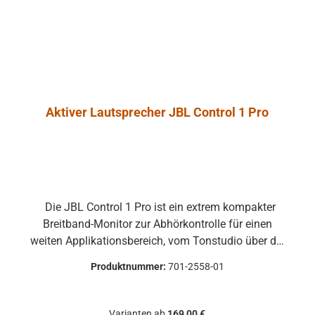
ausgeschlossen.
Aktiver Lautsprecher JBL Control 1 Pro
Die JBL Control 1 Pro ist ein extrem kompakter
Breitband-Monitor zur Abhörkontrolle für einen
weiten Applikationsbereich, vom Tonstudio über die
Video Postproduction bis zum Ü-Wagen und
Produktnummer:
701-2558-01
Rundfunkstudio. Für Beschallungs- und
Rufanlagen in Restaurants, Hotels und im
audiovisuellen Bereich ist die JBL Control 1 Pro
Varianten ab
169,00 €