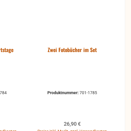
rtstage
Zwei Fotobücher im Set
1784
Produktnummer:
701-1785
reis:
Regulärer Preis:
26,90 €