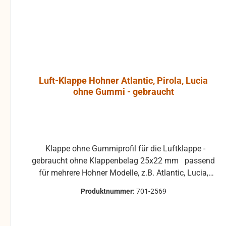
verursachen. Das Gehäuse
der JBL Control 1 Pro
besteht aus
hochverdichtetem
Polypropylenschaum, der
hohe Resonanzarmut
Luft-Klappe Hohner Atlantic, Pirola, Lucia
ermöglicht. Ein
ohne Gummi - gebraucht
umfangreiches Angebot an
optionalem
Montagezubehör erlaubt
Wandmontage und die
exakte Anbringung und
Klappe ohne Gummiprofil für die Luftklappe -
Ausrichtung des Monitors.
gebraucht ohne Klappenbelag 25x22 mm passend
Ein Wandhalter ist in der
für mehrere Hohner Modelle, z.B. Atlantic, Lucia,
JBL Control 1 Pro-WH
Pirola, ... gebrauchte Teile können optische
integriert. Der Halter ist mit
Produktnummer:
701-2569
Beschädigungen haben, leichte Verformungen,
einem Kugelgelenk
Dellen oder Kratzer und sind kein
ausgestattet, welches in der
Reklamationsgrund Alle Teile sind auf Funktion