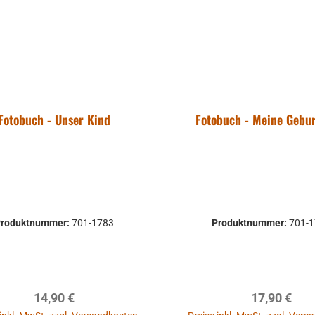
Fotobuch - Unser Kind
Fotobuch - Meine Gebu
Produktnummer:
701-1783
Produktnummer:
701-
Regulärer Preis:
Regulärer P
14,90 €
17,90 €