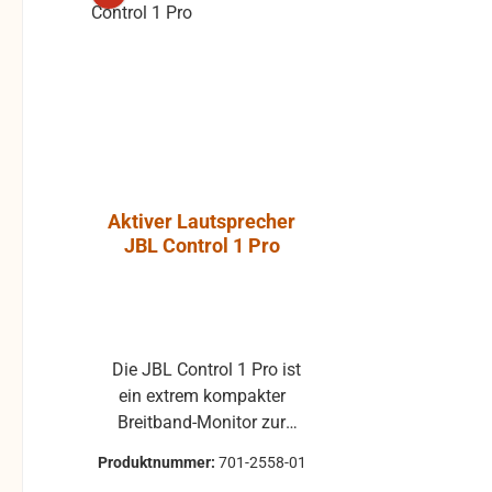
Aktiver Lautsprecher
Luft-Kla
JBL Control 1 Pro
Atlantic, P
ohne Gummi
Die JBL Control 1 Pro ist
Klappe ohne Gummiprofil
ein extrem kompakter
für die L
Breitband-Monitor zur
gebraucht 
Abhörkontrolle für einen
Klappenbelag 25x22 
Produktnummer:
701-2558-01
Produktnum
weiten Applikationsbereich,
passend für 