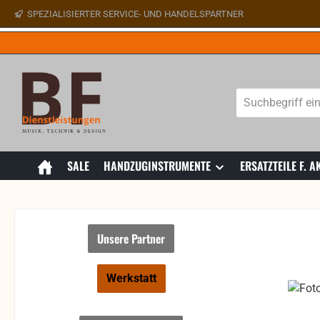
SPEZIALISIERTER SERVICE- UND HANDELSPARTNER
 Hauptinhalt springen
Zur Suche springen
Zur Hauptnavigation springen
SALE
HANDZUGINSTRUMENTE
ERSATZTEILE F.
Unsere Partner
Werkstatt