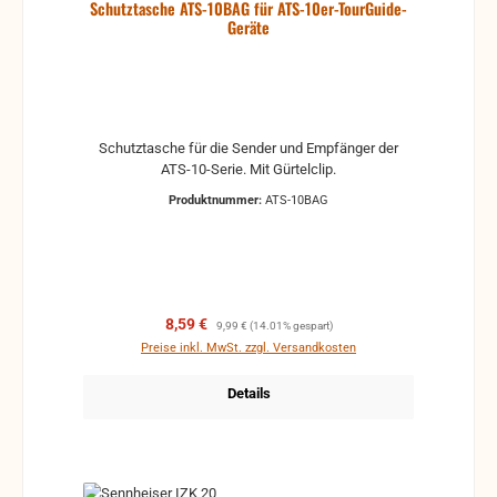
Schutztasche ATS-10BAG für ATS-10er-TourGuide-
Geräte
Schutztasche für die Sender und Empfänger der
ATS-10-Serie. Mit Gürtelclip.
Produktnummer:
ATS-10BAG
Verkaufspreis:
Regulärer Preis:
8,59 €
9,99 €
(14.01% gespart)
Preise inkl. MwSt. zzgl. Versandkosten
Details