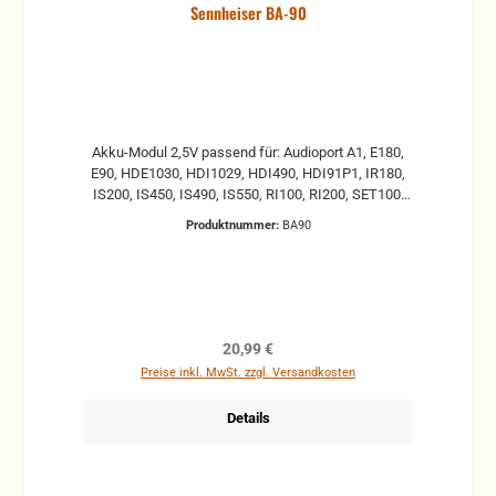
Sennheiser BA-90
Akku-Modul 2,5V passend für: Audioport A1, E180,
E90, HDE1030, HDI1029, HDI490, HDI91P1, IR180,
IS200, IS450, IS490, IS550, RI100, RI200, SET100,
SET180, SET200, SET90 Merkmale Akkutyp: NiCd
Produktnummer:
BA90
Spannung: 2,5V Ladung: 90 mAh
Regulärer Preis:
20,99 €
Preise inkl. MwSt. zzgl. Versandkosten
Details