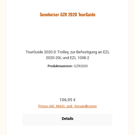
INFORMATIONEN“!
Sennheiser GZR 2020 TourGuide
TourGuide 2020-D Trolley, zur Befestigung an EZL
2020-20L und EZL 1038-2
Produktnummer:
GZR2020
Regulärer Preis:
106,95 €
Preise inkl. MwSt. zzgl. Versandkosten
Details