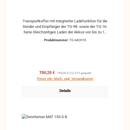
Transportkoffer mit integrierter Ladefunktion für die
Sender und Empfänger der TG-98- sowie der TG-16-
Serie Gleichzeitiges Laden der Akkus von bis zu 18
Geräten Durchschnittliche Ladezeit je nach Zustand
Produktnummer:
TG-64CH18
der verwendeten Akkus: ca. 8 Stunden LED-Lade-
Kontrollanzeige pro Geräteschacht Mechanischer
Verpolungsschutz Überladungs-, Kurzschluss- und
Tiefentladeschutz Lieferung ohne Geräte.
Verkaufspreis:
Regulärer Preis:
700,20 €
799,00 €
(12.37% gespart)
Preise inkl. MwSt. zzgl. Versandkosten
Details