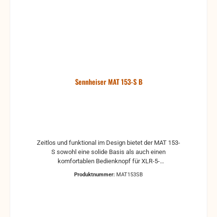
Sennheiser MAT 153-S B
Zeitlos und funktional im Design bietet der MAT 153-
S sowohl eine solide Basis als auch einen
komfortablen Bedienknopf für XLR-5-
Schwanenhalsmikrofone. Die Phantomspeisung
Produktnummer:
MAT153SB
versorgt auch den Lichtring eines Statusanzeigers
am Schwanenhals. Der bedienerfreundliche
Mikrofontaster besitzt einen zweifarbigen Lichtring
für schnelle optische Rückmeldung. Darüber hinaus
lässt sich der TTL-Logic-Ausgang des MAT 153-S