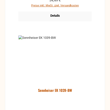
Regulärer Preis:
54,49 €
Preise inkl. MwSt. zzgl. Versandkosten
Details
Sennheiser EK 1039-BW