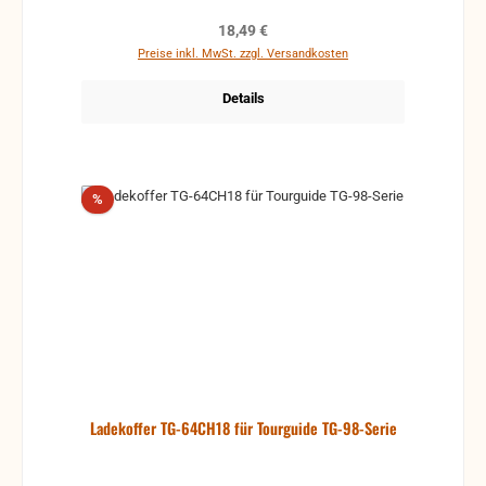
Regulärer Preis:
18,49 €
Preise inkl. MwSt. zzgl. Versandkosten
Details
Rabatt
%
Ladekoffer TG-64CH18 für Tourguide TG-98-Serie