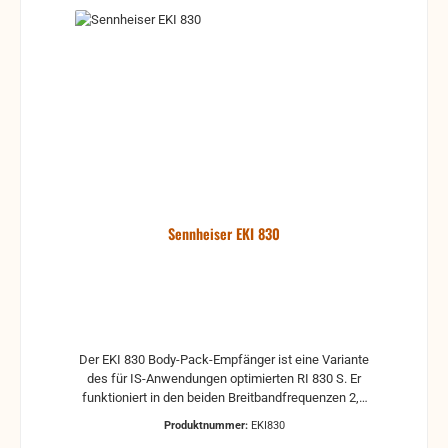
Sennheiser EKI 830
Der EKI 830 Body-Pack-Empfänger ist eine Variante
des für IS-Anwendungen optimierten RI 830 S. Er
funktioniert in den beiden Breitbandfrequenzen 2,3
und 2,8 MHz und kann sowohl im Einkanal-Mono- als
Produktnummer:
EKI830
auch im Zweikanal-Stereomodus betrieben werden.