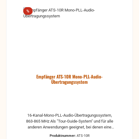
werden Lieferumfang: TelMe Empfänger, Kopfhörer,
Umhängeband, USB-Ladekabel, Akku 1100 mAh
Rabatt
%
Empfänger ATS-10R Mono-PLL-Audio-
Übertragungssystem
16-Kanal-Mono-PLL-Audio-Übertragungssystem,
863-865 MHz Als "Tour-Guide-System" und für alle
anderen Anwendungen geeignet, bei denen eine
bestimmte Ton- oder Sprachquelle auf einen oder
Produktnummer:
ATS-10R
mehrere Empfänger verteilt werden soll.