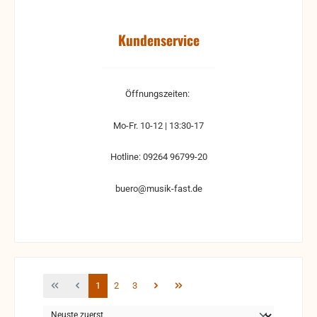
Kundenservice
Öffnungszeiten:
Mo-Fr. 10-12 | 13:30-17
Hotline: 09264 96799-20
buero@musik-fast.de
Seite
Seite
Seite
1
2
3