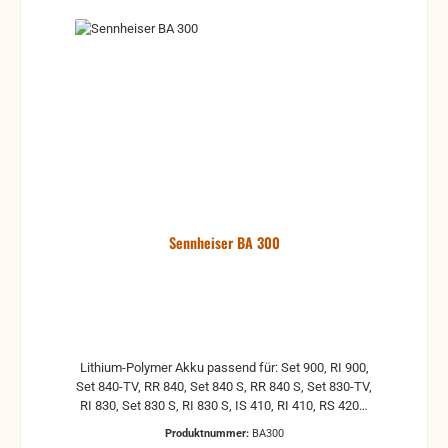
Sennheiser BA 300
Lithium-Polymer Akku passend für: Set 900, RI 900,
Set 840-TV, RR 840, Set 840 S, RR 840 S, Set 830-TV,
RI 830, Set 830 S, RI 830 S, IS 410, RI 410, RS 4200,
RR 4200, HDI 830.
Produktnummer:
BA300