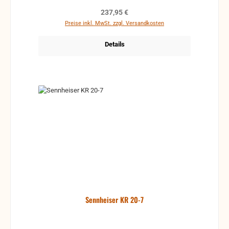
für eine Vielzahl von Bedienfunktionen verwenden, z.
Regulärer Preis:
237,95 €
B. zur Kamerasteuerung. Mikrofonmodus Toggle
Preise inkl. MwSt. zzgl. Versandkosten
on/off Push to mute Push to talk Permanent an
Details
Sennheiser KR 20-7