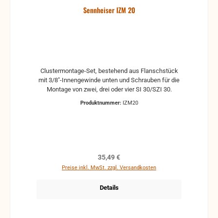
Sennheiser IZM 20
Clustermontage-Set, bestehend aus Flanschstück
mit 3/8"-Innengewinde unten und Schrauben für die
Montage von zwei, drei oder vier SI 30/SZI 30.
Produktnummer:
IZM20
Regulärer Preis:
35,49 €
Preise inkl. MwSt. zzgl. Versandkosten
Details