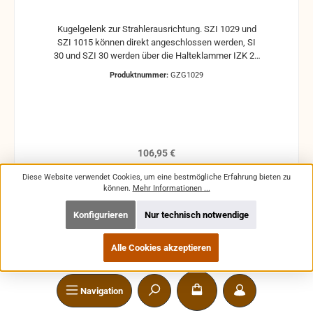
Kugelgelenk zur Strahlerausrichtung. SZI 1029 und
SZI 1015 können direkt angeschlossen werden, SI
30 und SZI 30 werden über die Halteklammer IZK 20
mit dem Kugelgelenk verbunden.
Produktnummer:
GZG1029
Leistungsmerkmale Kugelgelenk zur beweglichen
Montage auf Stativen oder Montageplatten Gewinde:
3/8"-Außengewinde oben und 3/8"-Innengewinde
unten Inklusive Wechselgewinde von 1/4 Zoll auf
3/8 Zoll Farbe: schwarz Passend zu: Sennheiser
GZP 10
Regulärer Preis:
106,95 €
Preise inkl. MwSt. zzgl. Versandkosten
Diese Website verwendet Cookies, um eine bestmögliche Erfahrung bieten zu
können.
Mehr Informationen ...
Details
Konfigurieren
Nur technisch notwendige
Alle Cookies akzeptieren
Navigation