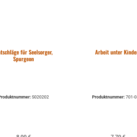
tschläge für Seelsorger,
Arbeit unter Kinde
Spurgeon
Produktnummer:
S020202
Produktnummer:
701-
Regulärer Preis:
Regulärer P
8,00 €
7,70 €