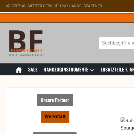
SPEZIALISIERTER SERVICE- UND HANDELSPARTNER
 Hauptinhalt springen
Zur Suche springen
Zur Hauptnavigation springen
SALE
HANDZUGINSTRUMENTE
ERSATZTEILE F.
Unsere Partner
Werkstatt