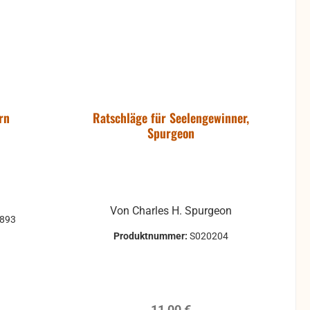
rn
Ratschläge für Seelengewinner,
Spurgeon
Von Charles H. Spurgeon
0893
Produktnummer:
S020204
reis:
Regulärer Preis:
11,00 €