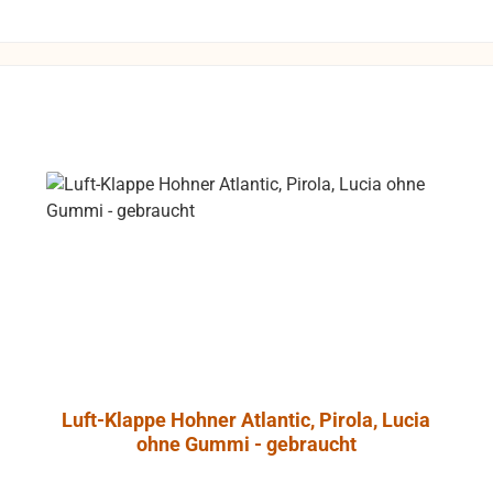
 Tieftontreiber
L Control 1 mit
t-Abschirmung
so daß dieser
 gefahrlos in
he von Video-
trieben werden
 unliebsame
rungen zu
e
ntrol 1 Pro
ht aus
dichtetem
nschaum, der
onanzarmut
Luft-Klappe Hohner Atlantic, Pirola, Lucia
cht. Ein
ohne Gummi - gebraucht
es Angebot an
onalem