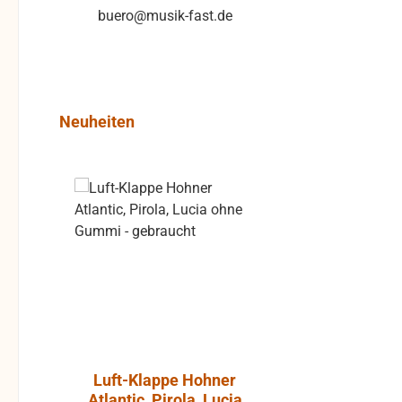
buero@musik-fast.de
Produktgalerie überspringen
Neuheiten
Rabatt
%
Luft-Klappe Hohner
Aktiver L
Atlantic, Pirola, Lucia
JBL Cont