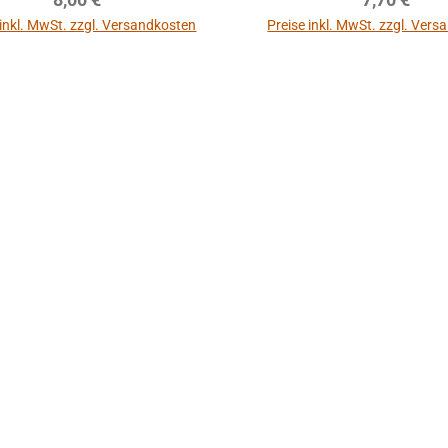
 inkl. MwSt. zzgl. Versandkosten
Preise inkl. MwSt. zzgl. Ver
In den Warenkorb
In den Warenkor