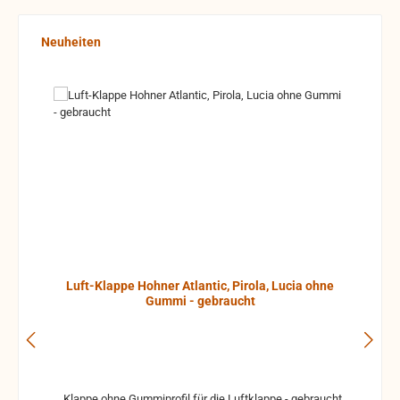
Produktgalerie überspringen
Neuheiten
Luft-Klappe Hohner Atlantic, Pirola, Lucia ohne
Gummi - gebraucht
Klappe ohne Gummiprofil für die Luftklappe - gebraucht