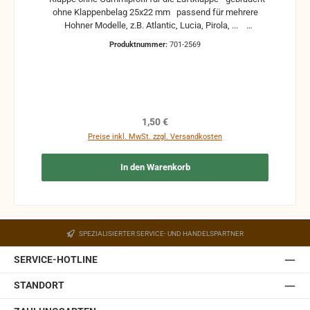
ohne Klappenbelag 25x22 mm passend für mehrere
Hohner Modelle, z.B. Atlantic, Lucia, Pirola, ...
gebrauchte Teile können optische Beschädigungen
Produktnummer:
701-2569
haben, leichte Verformungen, Dellen oder Kratzer und sind
kein Reklamationsgrund Alle Teile sind auf Funktion
geprüft. Bitte bei Unklarheiten vorher Absprechen um
Rücksendungen zu vermeiden. Rücksendungen gehen auf
Kosten des Käufers. bei defekten Artikel kann die
Funktion nicht mehr gewährleistet werden und die
Regulärer Preis:
1,50 €
Produkte sind vom Umtausch ausgeschlossen.
Preise inkl. MwSt. zzgl. Versandkosten
In den Warenkorb
SPEZIALISIERTER SERVICE- UND HANDELSPARTNER
SERVICE-HOTLINE
STANDORT