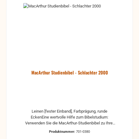
MacArthur Studienbibel - Schlachter 2000
Leinen [fester Einband], Farbprägung, runde
EckenEine wertvolle Hilfe zum Bibelstudium:
Verwenden Sie die MacArthur-Studienbibel zu Ihrer
täglichen Bibellese und in Ihrem persönlichen
Produktnummer:
701-0380
Bibelstudium und entdecken Sie dabei, wie Sie Vers