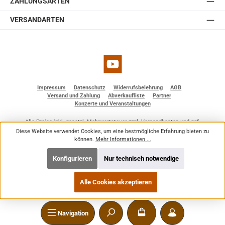
ZAHLUNGSARTEN
VERSANDARTEN
YouTube
Impressum
Datenschutz
Widerrufsbelehrung
AGB
Versand und Zahlung
Abverkaufliste
Partner
Konzerte und Veranstaltungen
Alle Preise inkl. gesetzl. Mehrwertsteuer zzgl.
Versandkosten
und ggf.
Nachnahmegebühren, wenn nicht anders angegeben.
Diese Website verwendet Cookies, um eine bestmögliche Erfahrung bieten zu
© 2026 BF - Dienstleistungen - Alle Rechte vorbehalten. Theme by
ThemeWare®
können.
Mehr Informationen ...
Konfigurieren
Nur technisch notwendige
Alle Cookies akzeptieren
Navigation