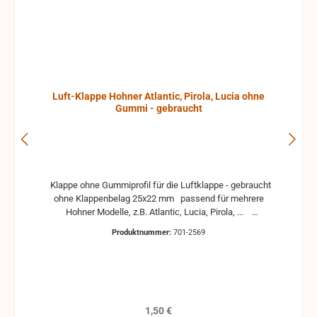
Luft-Klappe Hohner Atlantic, Pirola, Lucia ohne
Gummi - gebraucht
Klappe ohne Gummiprofil für die Luftklappe - gebraucht
ohne Klappenbelag 25x22 mm passend für mehrere
Hohner Modelle, z.B. Atlantic, Lucia, Pirola, ...
gebrauchte Teile können optische Beschädigungen
Produktnummer:
701-2569
haben, leichte Verformungen, Dellen oder Kratzer und sind
kein Reklamationsgrund Alle Teile sind auf Funktion
geprüft. Bitte bei Unklarheiten vorher Absprechen um
Rücksendungen zu vermeiden. Rücksendungen gehen auf
Kosten des Käufers. bei defekten Artikel kann die
Funktion nicht mehr gewährleistet werden und die
Regulärer Preis:
1,50 €