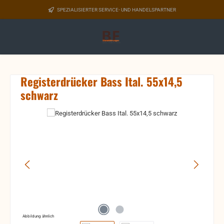
Zum Hauptinhalt springen
SPEZIALISIERTER SERVICE- UND HANDELSPARTNER
Registerdrücker Bass Ital. 55x14,5
schwarz
Bildergalerie überspringen
Abbildung ähnlich