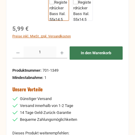
Regulärer Preis:
5,99 €
Preise inkl. MwSt. zzgl. Versandkosten
Produkt Anzahl: Gib den gewünschten Wert ein oder benutze die Schaltflächen um 
In den Warenkorb
Produktnummer:
701-1349
Mindestabnahme:
1
Unsere Vorteile
Günstiger Versand
Versand innerhalb von 1-2 Tage
14 Tage Geld-Zurück-Garantie
Bequeme Zahlungsmöglichkeiten
Dieses Produkt weiterempfehlen: