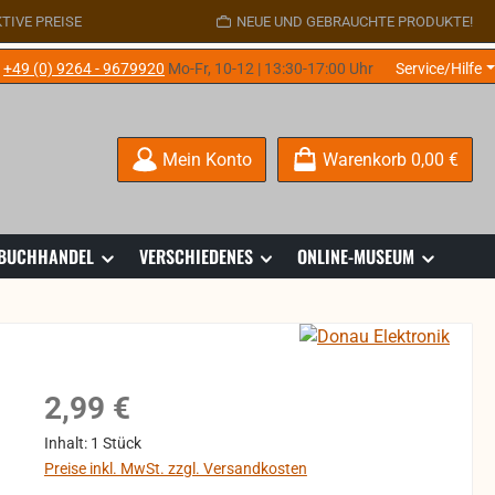
TIVE PREISE
NEUE UND GEBRAUCHTE PRODUKTE!
e
+49 (0) 9264 - 9679920
Mo-Fr, 10-12 | 13:30-17:00 Uhr
Service/Hilfe
Mein Konto
Warenkorb
0,00 €
 BUCHHANDEL
VERSCHIEDENES
ONLINE-MUSEUM
Regulärer Preis:
2,99 €
Inhalt:
1 Stück
Preise inkl. MwSt. zzgl. Versandkosten