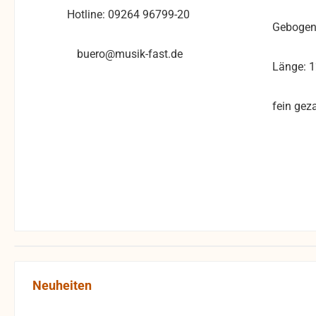
Hotline: 09264 96799-20
Gebogen
buero@musik-fast.de
Länge: 
fein gez
Produktgalerie überspringen
Neuheiten