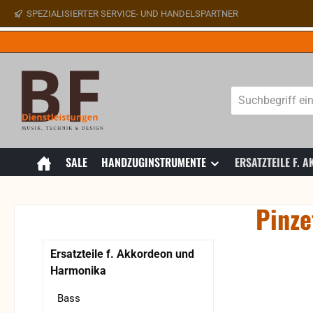
SPEZIALISIERTER SERVICE- UND HANDELSPARTNER
 Hauptinhalt springen
Zur Suche springen
Zur Hauptnavigation springen
SALE
HANDZUGINSTRUMENTE
ERSATZTEILE F.
Pinze
Bildergaler
Ersatzteile f. Akkordeon und
Harmonika
Bass