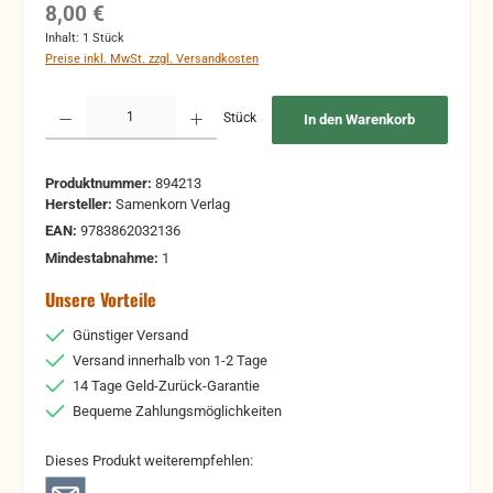
Regulärer Preis:
8,00 €
Inhalt:
1 Stück
Preise inkl. MwSt. zzgl. Versandkosten
Produkt Anzahl: Gib den gewünschten Wert ein oder benutze die Schaltflächen um 
Stück
In den Warenkorb
Produktnummer:
894213
Hersteller:
Samenkorn Verlag
EAN:
9783862032136
Mindestabnahme:
1
Unsere Vorteile
Günstiger Versand
Versand innerhalb von 1-2 Tage
14 Tage Geld-Zurück-Garantie
Bequeme Zahlungsmöglichkeiten
Dieses Produkt weiterempfehlen: