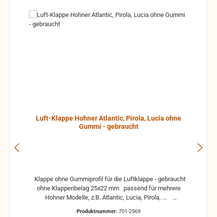
Luft-Klappe Hohner Atlantic, Pirola, Lucia ohne
Gummi - gebraucht
Klappe ohne Gummiprofil für die Luftklappe - gebraucht
ohne Klappenbelag 25x22 mm passend für mehrere
Hohner Modelle, z.B. Atlantic, Lucia, Pirola, ...
gebrauchte Teile können optische Beschädigungen
Produktnummer:
701-2569
haben, leichte Verformungen, Dellen oder Kratzer und sind