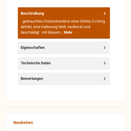
Beschreibung
gebrauchtes Diskantverdeck einer Siletta 3-chörig
defekt, eine Halterung fehlt, verdreckt und
beschädigt mit blauem…
Mehr
Eigenschaften
Technische Daten
Bewertungen
Produktgalerie überspringen
Neuheiten