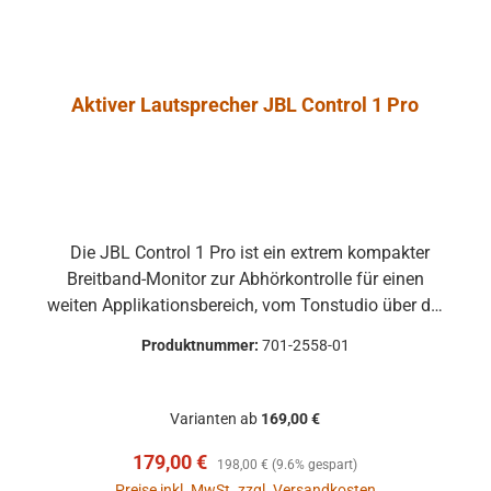
Aktiver Lautsprecher JBL Control 1 Pro
Die JBL Control 1 Pro ist ein extrem kompakter
Breitband-Monitor zur Abhörkontrolle für einen
weiten Applikationsbereich, vom Tonstudio über die
Video Postproduction bis zum Ü-Wagen und
Produktnummer:
701-2558-01
Rundfunkstudio. Für Beschallungs- und
Rufanlagen in Restaurants, Hotels und im
audiovisuellen Bereich ist die JBL Control 1 Pro
Varianten ab
169,00 €
ebenfalls die ideale Lösung. Der Hoch- und
Verkaufspreis:
Regulärer Preis:
179,00 €
Tieftontreiber ist bei der JBL Control 1 mit einer
198,00 €
(9.6% gespart)
Magnet-Abschirmung gesichert, so daß dieser
Preise inkl. MwSt. zzgl. Versandkosten