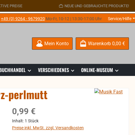
TIVE PREISE
NEUE UND GEBRAUCHTE PRODUKTE!
e
+49 (0) 9264 - 9679920
Mo-Fr, 10-12 | 13:30-17:00 Uhr
Service/Hilfe
Mein Konto
Warenkorb
0,00 €
 BUCHHANDEL
VERSCHIEDENES
ONLINE-MUSEUM
z-perlmutt
Regulärer Preis:
0,99 €
Inhalt:
1 Stück
Preise inkl. MwSt. zzgl. Versandkosten