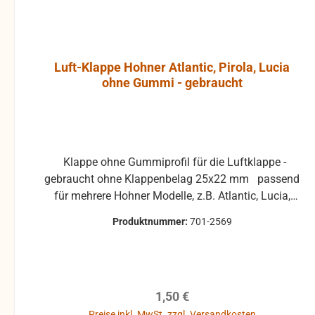
Luft-Klappe Hohner Atlantic, Pirola, Lucia
ohne Gummi - gebraucht
Klappe ohne Gummiprofil für die Luftklappe -
gebraucht ohne Klappenbelag 25x22 mm passend
für mehrere Hohner Modelle, z.B. Atlantic, Lucia,
Pirola, ... gebrauchte Teile können optische
Produktnummer:
701-2569
Beschädigungen haben, leichte Verformungen,
Dellen oder Kratzer und sind kein
Reklamationsgrund Alle Teile sind auf Funktion
geprüft. Bitte bei Unklarheiten vorher Absprechen
Regulärer Preis:
1,50 €
um Rücksendungen zu vermeiden. Rücksendungen
gehen auf Kosten des Käufers. bei defekten Artikel
Preise inkl. MwSt. zzgl. Versandkosten