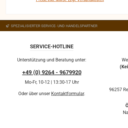
kann die Funktion nicht mehr gewährleistet werden
In den Warenkorb
und die Produkte sind vom Umtausch
ausgeschlossen.
SPEZIALISIERTER SERVICE- UND HANDELSPARTNER
SERVICE-HOTLINE
Unterstützung und Beratung unter:
We
(Ke
+49 (0) 9264 - 9679920
Mo-Fr, 10-12 | 13:30-17 Uhr
96257 Re
Oder über unser
Kontaktformular
.
Ö
Na