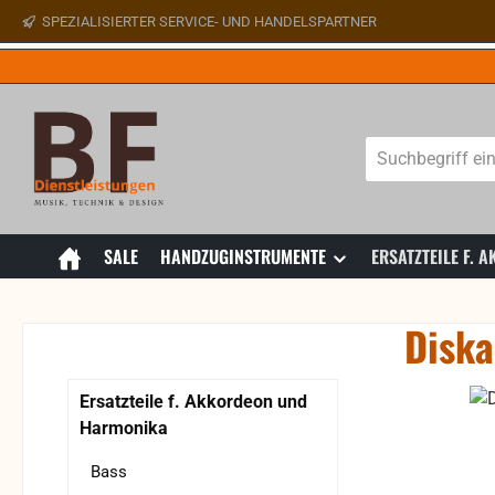
SPEZIALISIERTER SERVICE- UND HANDELSPARTNER
 Hauptinhalt springen
Zur Suche springen
Zur Hauptnavigation springen
SALE
HANDZUGINSTRUMENTE
ERSATZTEILE F.
Diska
Bildergaler
Ersatzteile f. Akkordeon und
Harmonika
Bass