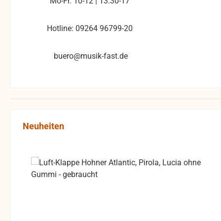
Mo-Fr. 10-12 | 13:30-17
Hotline: 09264 96799-20
buero@musik-fast.de
Produktgalerie überspringen
Neuheiten