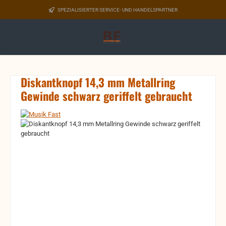
Zum Hauptinhalt springen
SPEZIALISIERTER SERVICE- UND HANDELSPARTNER
Diskantknopf 14,3 mm Metallring
Gewinde schwarz geriffelt gebraucht
Bildergalerie überspringen