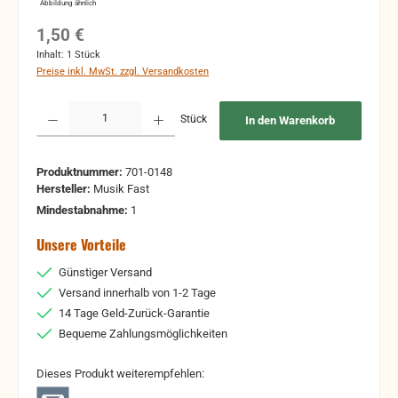
Abbildung ähnlich
Regulärer Preis:
1,50 €
Inhalt:
1 Stück
Preise inkl. MwSt. zzgl. Versandkosten
Produkt Anzahl: Gib den gewünschten Wert ein oder benutze die Schaltflächen um 
Stück
In den Warenkorb
Produktnummer:
701-0148
Hersteller:
Musik Fast
Mindestabnahme:
1
Unsere Vorteile
Günstiger Versand
Versand innerhalb von 1-2 Tage
14 Tage Geld-Zurück-Garantie
Bequeme Zahlungsmöglichkeiten
Dieses Produkt weiterempfehlen: