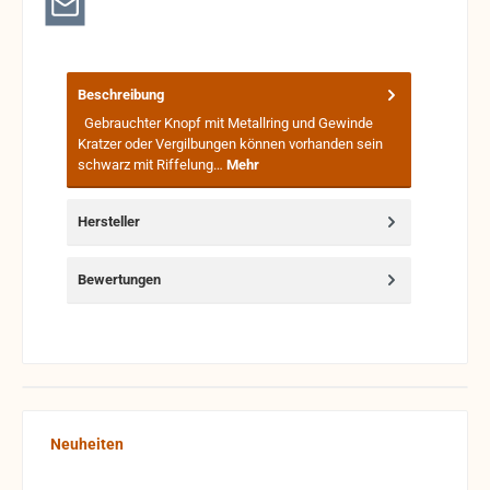
Beschreibung
Gebrauchter Knopf mit Metallring und Gewinde
Kratzer oder Vergilbungen können vorhanden sein
schwarz mit Riffelung…
Mehr
Hersteller
Bewertungen
Produktgalerie überspringen
Neuheiten