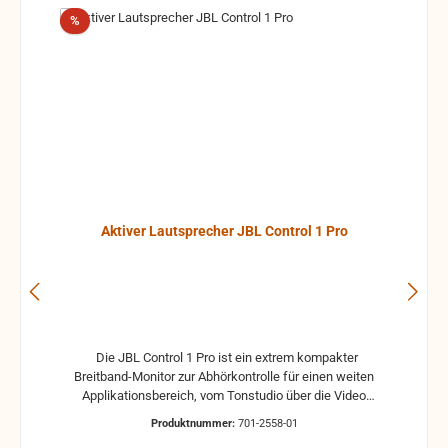
Rabatt
%
Aktiver Lautsprecher JBL Control 1 Pro
Die JBL Control 1 Pro ist ein extrem kompakter
Breitband-Monitor zur Abhörkontrolle für einen weiten
Applikationsbereich, vom Tonstudio über die Video
Postproduction bis zum Ü-Wagen und Rundfunkstudio.
Produktnummer:
701-2558-01
Für Beschallungs- und Rufanlagen in Restaurants, Hotels