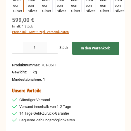
Regulärer Preis:
599,00 €
Inhalt:
1 Stück
Preise inkl. MwSt. zzgl. Versandkosten
Produkt Anzahl: Gib den gewünschten Wert ein oder benutze die Schaltflächen um 
Stück
In den Warenkorb
Produktnummer:
701-0511
Gewicht:
11 kg
Mindestabnahme:
1
Unsere Vorteile
Günstiger Versand
Versand innerhalb von 1-2 Tage
14 Tage Geld-Zurück-Garantie
Bequeme Zahlungsmöglichkeiten