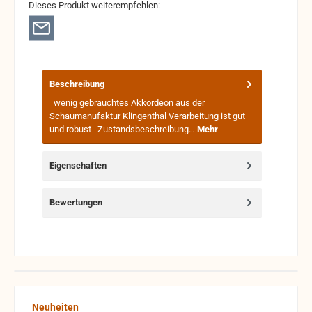
Dieses Produkt weiterempfehlen:
Beschreibung
wenig gebrauchtes Akkordeon aus der
Schaumanufaktur Klingenthal Verarbeitung ist gut
und robust Zustandsbeschreibung…
Mehr
Eigenschaften
Bewertungen
Produktgalerie überspringen
Neuheiten