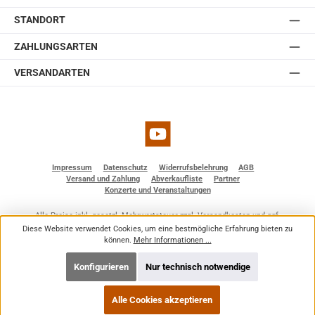
STANDORT
ZAHLUNGSARTEN
VERSANDARTEN
YouTube
Impressum
Datenschutz
Widerrufsbelehrung
AGB
Versand und Zahlung
Abverkaufliste
Partner
Konzerte und Veranstaltungen
Alle Preise inkl. gesetzl. Mehrwertsteuer zzgl.
Versandkosten
und ggf.
Nachnahmegebühren, wenn nicht anders angegeben.
Diese Website verwendet Cookies, um eine bestmögliche Erfahrung bieten zu
© 2026 BF - Dienstleistungen - Alle Rechte vorbehalten. Theme by
ThemeWare®
können.
Mehr Informationen ...
Konfigurieren
Nur technisch notwendige
Alle Cookies akzeptieren