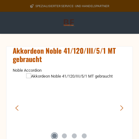
Zum Hauptinhalt springen
SPEZIALISIERTER SERVICE- UND HANDELSPARTNER
Akkordeon Noble 41/120/III/5/1 MT
gebraucht
Noble Accordion
Bildergalerie überspringen