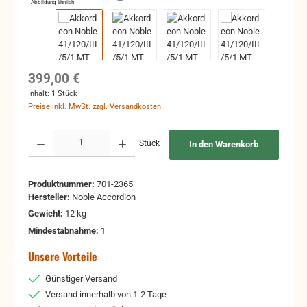
Abbildung ähnlich
Regulärer Preis:
399,00 €
Inhalt:
1 Stück
Preise inkl. MwSt. zzgl. Versandkosten
Produkt Anzahl: Gib den gewünschten Wert ein oder benutze die Schaltflächen um 
Stück
In den Warenkorb
Produktnummer:
701-2365
Hersteller:
Noble Accordion
Gewicht:
12 kg
Mindestabnahme:
1
Unsere Vorteile
Günstiger Versand
Versand innerhalb von 1-2 Tage