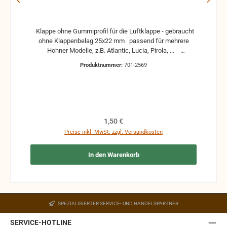
Klappe ohne Gummiprofil für die Luftklappe - gebraucht
ohne Klappenbelag 25x22 mm passend für mehrere
Hohner Modelle, z.B. Atlantic, Lucia, Pirola, ...
gebrauchte Teile können optische Beschädigungen
Produktnummer:
701-2569
haben, leichte Verformungen, Dellen oder Kratzer und sind
kein Reklamationsgrund Alle Teile sind auf Funktion
geprüft. Bitte bei Unklarheiten vorher Absprechen um
Rücksendungen zu vermeiden. Rücksendungen gehen auf
Kosten des Käufers. bei defekten Artikel kann die
Funktion nicht mehr gewährleistet werden und die
Regulärer Preis:
1,50 €
Produkte sind vom Umtausch ausgeschlossen.
Preise inkl. MwSt. zzgl. Versandkosten
In den Warenkorb
SPEZIALISIERTER SERVICE- UND HANDELSPARTNER
SERVICE-HOTLINE