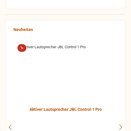
Produktgalerie überspringen
Neuheiten
Rabatt
%
Aktiver Lautsprecher JBL Control 1 Pro