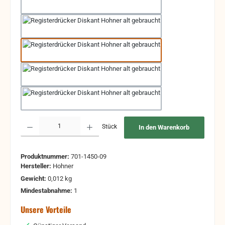
16'+8' Bandoneon
16'+8'+4' Cello/Harmonium
16'+8'+8'+8' Harmonium/Accord
8'+8'+8'+4' Celesta
16'+4' Organ
Produkt Anzahl: Gib den gewünschten Wert ein oder benutze die Schaltflächen um 
Stück
In den Warenkorb
Produktnummer:
701-1450-09
Hersteller:
Hohner
Gewicht:
0,012 kg
Mindestabnahme:
1
Unsere Vorteile