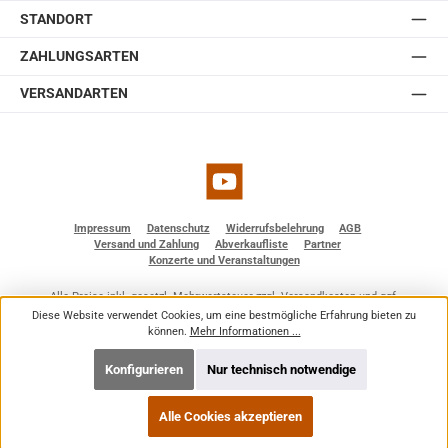
erhältlich in weiß und schwarz.
STANDORT
ZAHLUNGSARTEN
VERSANDARTEN
YouTube
Impressum
Datenschutz
Widerrufsbelehrung
AGB
Versand und Zahlung
Abverkaufliste
Partner
Konzerte und Veranstaltungen
Alle Preise inkl. gesetzl. Mehrwertsteuer zzgl.
Versandkosten
und ggf.
Nachnahmegebühren, wenn nicht anders angegeben.
Diese Website verwendet Cookies, um eine bestmögliche Erfahrung bieten zu
© 2026 BF - Dienstleistungen - Alle Rechte vorbehalten. Theme by
ThemeWare®
können.
Mehr Informationen ...
Konfigurieren
Nur technisch notwendige
Alle Cookies akzeptieren