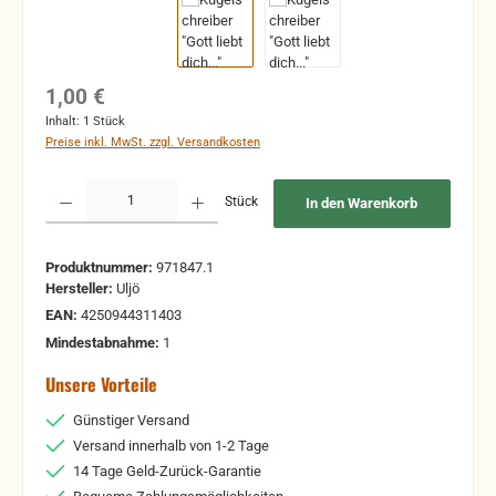
Regulärer Preis:
1,00 €
Inhalt:
1 Stück
Preise inkl. MwSt. zzgl. Versandkosten
Produkt Anzahl: Gib den gewünschten Wert ein oder benutze die Schaltflächen um 
Stück
In den Warenkorb
Produktnummer:
971847.1
Hersteller:
Uljö
EAN:
4250944311403
Mindestabnahme:
1
Unsere Vorteile
Günstiger Versand
Versand innerhalb von 1-2 Tage
14 Tage Geld-Zurück-Garantie